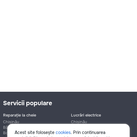
Servicii populare
Reparație la cheie
Lucrări electrice
Chișinău
Chișinău
Bălți
Bălți
Acest site folosește
cookies
. Prin continuarea
Botanica
Botanica