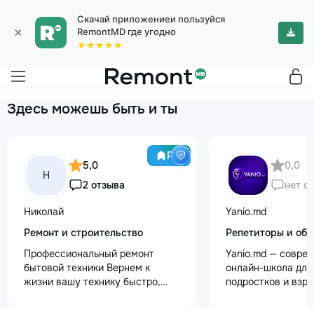
Скачай приложениеи пользуйся
×
RemontMD где угодно
★★★★★
Здесь можешь быть и ты
Pro
5,0
0,0
Н
2 отзыва
нет о
Николай
Yanio.md
Ремонт и строительство
Репетиторы и обу
Профессиональный ремонт
Yanio.md — совре
бытовой техники Вернем к
онлайн-школа для 
жизни вашу технику быстро,
подростков и взр
честно и с гарантией! Мои
помогаем ученика
главные преимущества: ⏱️
знания по школьн