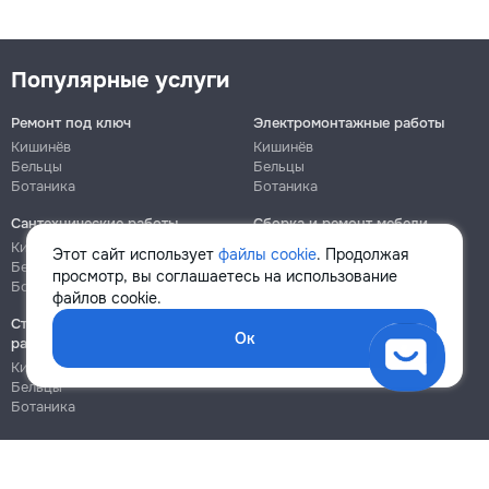
Популярные услуги
Ремонт под ключ
Электромонтажные работы
Кишинёв
Кишинёв
Бельцы
Бельцы
Ботаника
Ботаника
Сантехнические работы
Сборка и ремонт мебели
Кишинёв
Кишинёв
Этот сайт использует
файлы cookie
. Продолжая
Бельцы
Бельцы
просмотр, вы соглашаетесь на использование
Ботаника
Ботаника
файлов cookie.
Строительно-монтажные
Ок
работы
Кишинёв
Бельцы
Ботаника
Блог