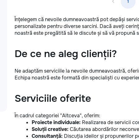
1
Înțelegem că nevoile dumneavoastră pot depăși servici
personalizate pentru diverse sarcini. Dacă aveți cerin
noastră este pregătită să le discute și să vă propună se
De ce ne aleg clienții?
Ne adaptăm serviciile la nevoile dumneavoastră, oferin
Echipa noastră este formată din specialiști cu experienț
Serviciile oferite
În cadrul categoriei "Altceva", oferim:
Proiecte individuale:
Realizarea de servicii c
Soluții creative:
Căutarea abordărilor neconven
Consultanță:
Discuția ideilor și propunerilor 