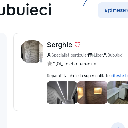
ubuieci
Servicii curatenie s
Ești meșter?
Serghie
Specialist particular
Liber
Bubuieci
0,0
nici o recenzie
Reparatii la cheie la super calitate
citește t