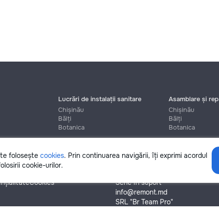
Lucrări de instalații sanitare
Asamblare și repa
Chișinău
Chișinău
Bălți
Bălți
Botanica
Botanica
ite folosește
cookies
. Prin continuarea navigării, îți exprimi acordul
Ajutor
olosirii cookie-urilor.
nțialitate
Cookies
Scrie în suport
info@remont.md
SRL "Br Team Pro"