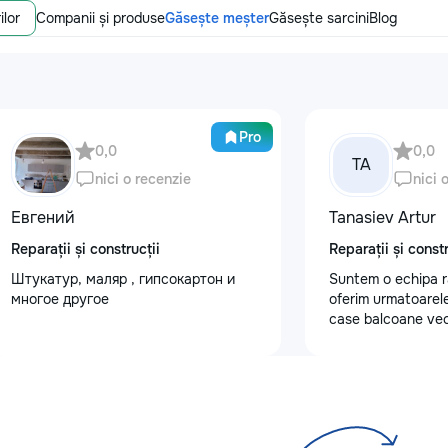
ilor
Companii și produse
Găsește meșter
Găsește sarcini
Blog
Pro
0,0
0,0
TA
nici o recenzie
nici 
Евгений
Tanasiev Artur
Reparații și construcții
Reparații și constr
Штукатур, маляр , гипсокартон и
Suntem o echipa r
многое другое
oferim urmatoarele
case balcoane vec
fundatii, elemente 
demontarea acoper
confectii metalice
de tencuiala,gresie
sapa - Decapare di
Demontat parchet,