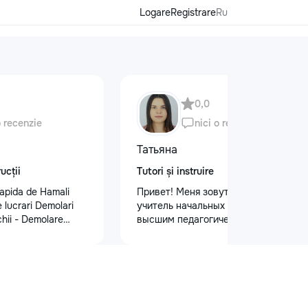
Logare
Registrare
Ru
0,0
o recenzie
nici o recenzie
Татьяна
ucții
Tutori și instruire
apida de Hamali
Привет! Меня зовут Татьяна Я —
 lucrari Demolari
учитель начальных классов с
hii - Demolare
высшим педагогическим и
din beton,ziduri.
психологическим образованием.
isului - Demontat
Обучаю с любовью и душой!
 - Decopertat pereti
Предлагаю: Для малышей: ✨
,faianta,glet,var,
качественную подготовку к школе
ferite suprafete -
✨ обучение чтению, письму, счёту
sapă,teracota -
✨ развитие речи и логического