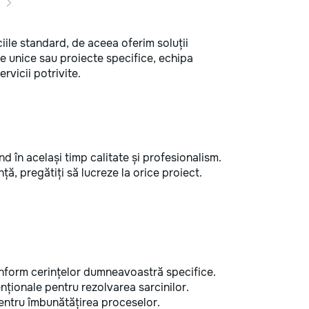
ile standard, de aceea oferim soluții
țe unice sau proiecte specifice, echipa
rvicii potrivite.
d în același timp calitate și profesionalism.
ă, pregătiți să lucreze la orice proiect.
onform cerințelor dumneavoastră specifice.
ționale pentru rezolvarea sarcinilor.
pentru îmbunătățirea proceselor.