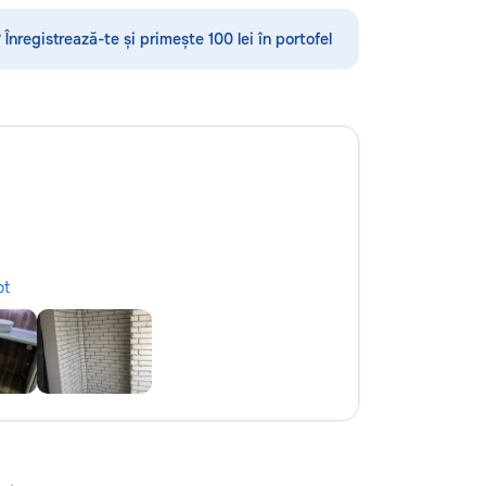
ubsol la inaltime...
мышления ✨ каллиграфия,
ориентировка в пространстве,
 Înregistrează-te și primește 100 lei în portofel
моторика ✨ подготовка руки к
письму ✨ интересные игровые
задания ✨ эмоционально-
психологическая подготовка к
обучению Для школьников (1–4
классы): ⭐️ помощь по русскому
языку, математике, чтению и
письму ⭐️ работа с трудностями в
обучении ⭐️ коррекция чтения,
развитие речи Каждый ребёнок
особенный — я найду подход
ot
именно к вашему! Занятия проходят
весело, динамично, с любовью к
детям и заботой об их развитии.
Пишите в личные сообщения или
звоните: 📱 +37060597613 Обучение
— это интересно! Давайте
открывать этот мир вместе! Ваш
малыш заслуживает лучшего!