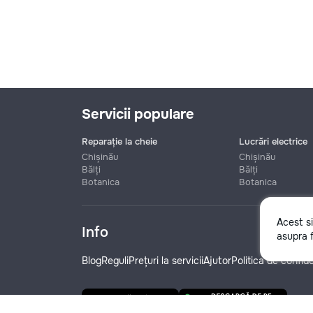
Servicii populare
Reparație la cheie
Lucrări electrice
Chișinău
Chișinău
Bălți
Bălți
Botanica
Botanica
Nume
Acest s
Info
asupra f
Telefon
Blog
Reguli
Prețuri la servicii
Ajutor
Politica de confide