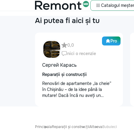
Catalogul meșter
Ai putea fi aici și tu
Pro
0,0
nici o recenzie
Сергей Карась
Reparații și construcții
Renovări de apartamente „la cheie”
în Chișinău – de la idee până la
mutare! Dacă încă nu aveți un
design-proiect, nu este o problemă.
Vă putem realiza un proiect de design
personalizat, pentru ca reparația să
fie clară, confortabilă și adaptată
bugetului dumneavoastră. Contract +
Principala
Reparații și construcții
Altceva
Bubuieci
Garanție 1–2 ani Încheiem contract,