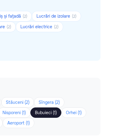
iș și fațadă
Lucrări de izolare
(2)
(2)
are
Lucrări electrice
(2)
(2)
Stăuceni (2)
Sîngera (2)
Nisporeni (1)
Bubuieci (1)
Orhei (1)
Aeroport (1)