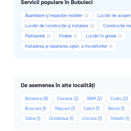
Servicii populare în Bubuieci
Asamblare și reparație mobilier
Lucrări de acoper
(3)
Lucrări de construcție și instalare
Construcție m
(2)
Plafoanele
Podele
Lucrări în gresie
(1)
(1)
(1)
Instalarea și repararea ușilor, a încuietorilor
(1)
De asemenea în alte localități
Botanica (8)
Ciocana (2)
BAM (2)
Codru (2)
Buiucani (1)
Râșcani (1)
Cahul (1)
Bacioi (1)
Vatra (1)
Dumbrava (1)
Cricova (1)
Tohatin (1)