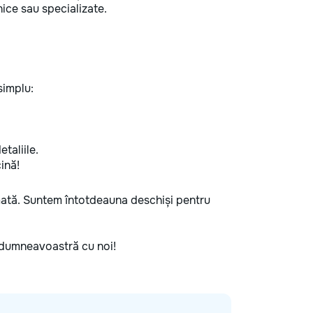
ice sau specializate.
simplu:
taliile.
ină!
ormată. Suntem întotdeauna deschiși pentru
le dumneavoastră cu noi!