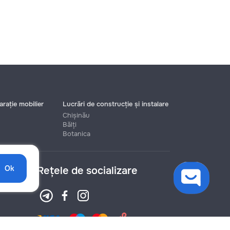
rație mobilier
Lucrări de construcție și instalare
Chișinău
Bălți
Botanica
Ok
Rețele de socializare