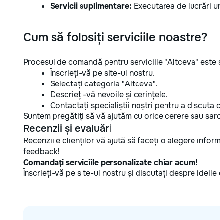
Servicii suplimentare:
Executarea de lucrări un
Cum să folosiți serviciile noastre?
Procesul de comandă pentru serviciile "Altceva" este 
Înscrieți-vă pe site-ul nostru.
Selectați categoria "Altceva".
Descrieți-vă nevoile și cerințele.
Contactați specialiștii noștri pentru a discuta de
Suntem pregătiți să vă ajutăm cu orice cerere sau sarc
Recenzii și evaluări
Recenziile clienților vă ajută să faceți o alegere inf
feedback!
Comandați serviciile personalizate chiar acum!
Înscrieți-vă pe site-ul nostru și discutați despre idei