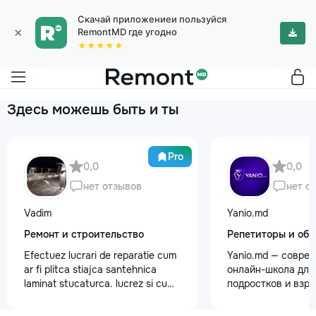
Скачай приложениеи пользуйся
×
RemontMD где угодно
★★★★★
Здесь можешь быть и ты
Pro
0,0
0,0
нет отзывов
нет о
Vadim
Yanio.md
Ремонт и строительство
Репетиторы и обу
Efectuez lucrari de reparatie cum
Yanio.md — совре
ar fi plitca stiajca santehnica
онлайн-школа для 
laminat stucaturca. lucrez si cu
подростков и взр
lemnu cum ar fi vagonca cine are
помогаем ученика
nevoe apelati 068368379
знания по школьн