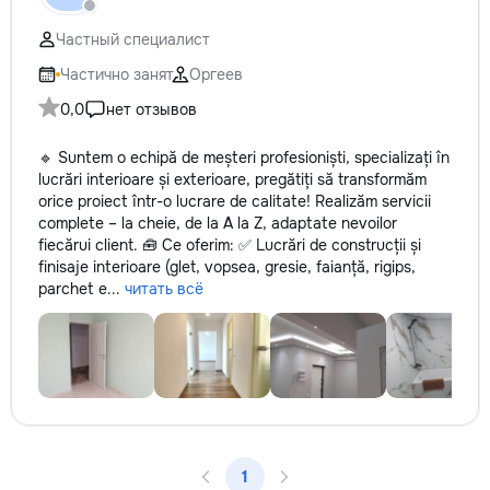
✔ Обучение взро
Бесплатный пробн
Частный специалист
Частично занят
Оргеев
0,0
нет отзывов
🔹 Suntem o echipă de meșteri profesioniști, specializați în
lucrări interioare și exterioare, pregătiți să transformăm
orice proiect într-o lucrare de calitate! Realizăm servicii
complete – la cheie, de la A la Z, adaptate nevoilor
fiecărui client. 🧰 Ce oferim: ✅ Lucrări de construcții și
finisaje interioare (glet, vopsea, gresie, faianță, rigips,
parchet e...
читать всё
1