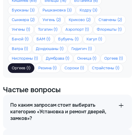
Кишинёв (69)
Бельцы (16)
Ботаника (6)
Буюканы (3)
Рышкановка (3)
Кодру (3)
Сынжера (2)
Унгень (2)
Криково (2)
Ставчены (2)
Унгены (1)
Тогатин (1)
Аэропорт (1)
Флорешты (1)
Бачой (1)
БАМ (1)
Бубуечь (1)
Кагул (1)
Ватра (1)
Дондюшаны (1)
Гидигич (1)
Ниспорены (1)
Думбрава (1)
Окница (1)
Оргеев (1)
Оргеев (1)
Резина (1)
Сороки (1)
Страйстены (1)
Частые вопросы
По каким запросам стоит выбирать
категорию «Установка и ремонт дверей,
замков»?