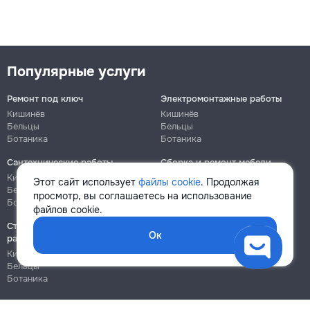
Популярные услуги
Ремонт под ключ
Электромонтажные работы
Кишинёв
Кишинёв
Бельцы
Бельцы
Ботаника
Ботаника
Сантехнические работы
Сборка и ремонт мебели
Кишинёв
Кишинёв
Этот сайт использует
файлы cookie
. Продолжая
Бельцы
Бельцы
просмотр, вы соглашаетесь на использование
Ботаника
Ботаника
файлов cookie.
Строительно-монтажные
Ок
работы
Кишинёв
Бельцы
Ботаника