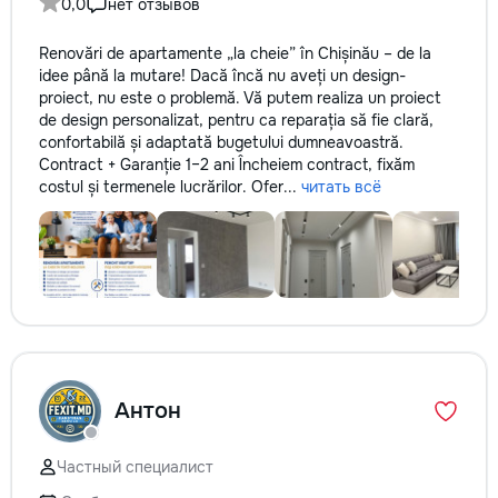
0,0
нет отзывов
Renovări de apartamente „la cheie” în Chișinău – de la
idee până la mutare! Dacă încă nu aveți un design-
proiect, nu este o problemă. Vă putem realiza un proiect
de design personalizat, pentru ca reparația să fie clară,
confortabilă și adaptată bugetului dumneavoastră.
Contract + Garanție 1–2 ani Încheiem contract, fixăm
costul și termenele lucrărilor. Ofer...
читать всё
Антон
Частный специалист