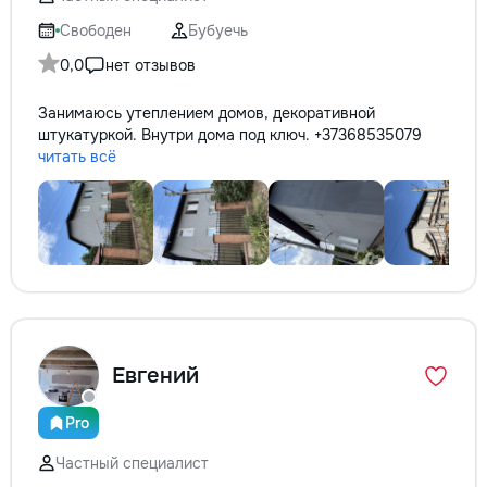
не включается? Не спешите
покупать новую! Спасем ваш
Свободен
Бубуечь
бюджет.
0,0
нет отзывов
Занимаюсь утеплением домов, декоративной
штукатуркой. Внутри дома под ключ. +37368535079
читать всё
Евгений
Pro
Частный специалист