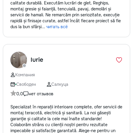
calitate durabilă. Executăm lucrări de glet, Reghips,
montaj gresie și faianță, tencuială, pavaj, demolări și
servicii de hamali. Ne remarcăm prin seriozitate, execuție
rapidă și finisaje curate, astfel încât fiecare proiect să fie
dus la bun sfârși...
читать всё
Iurie
Компания
Свободен
Салкуца
0,0
нет отзывов
Specializat în reparații interioare complete, ofer servicii de
montaj teracotă, electrică și sanitară. La noi găsești
garanție și calitate la cele mai înalte standarde!
Colaborăm strâns cu clienții noștri pentru rezultate
impecabile și satisfacție garantată. Alege-ne pentru un