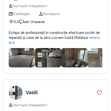
Частный специалист
Свободен
Хынчешты
0,0
нет отзывов
Echipa de profesioniști in construcție efectuam lucrări de
reparații și case de la zero.Lucram toată Moldova
читать
всё
Vasili
Частный специалист