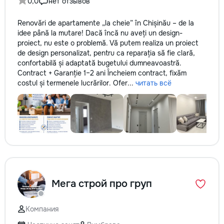
0,0
нет отзывов
Renovări de apartamente „la cheie” în Chișinău – de la
idee până la mutare! Dacă încă nu aveți un design-
proiect, nu este o problemă. Vă putem realiza un proiect
de design personalizat, pentru ca reparația să fie clară,
confortabilă și adaptată bugetului dumneavoastră.
Contract + Garanție 1–2 ani Încheiem contract, fixăm
costul și termenele lucrărilor. Ofer...
читать всё
Мега строй про груп
Компания