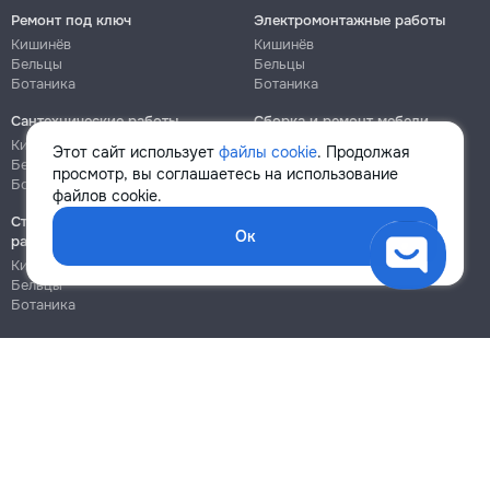
Ремонт под ключ
Электромонтажные работы
Кишинёв
Кишинёв
Бельцы
Бельцы
Ботаника
Ботаника
Сантехнические работы
Сборка и ремонт мебели
Кишинёв
Кишинёв
Этот сайт использует
файлы cookie
. Продолжая
Бельцы
Бельцы
просмотр, вы соглашаетесь на использование
Ботаника
Ботаника
файлов cookie.
Строительно-монтажные
Ок
работы
Кишинёв
Бельцы
Ботаника
Блог
Правила
Цены на услуги
Помощь
Политика конфиденциальности
Cookies