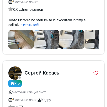
Частично занят
0,0
нет отзывов
Toate lucrarile ne staruim sa le executam in timp si
calitaiv!
читать всё
Сергей Карась
Pro
Частный специалист
Частично занят
Кодру