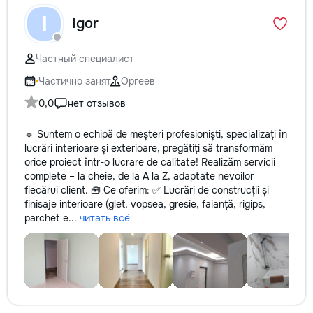
I
Igor
Частный специалист
Частично занят
Оргеев
0,0
нет отзывов
🔹 Suntem o echipă de meșteri profesioniști, specializați în
lucrări interioare și exterioare, pregătiți să transformăm
orice proiect într-o lucrare de calitate! Realizăm servicii
complete – la cheie, de la A la Z, adaptate nevoilor
fiecărui client. 🧰 Ce oferim: ✅ Lucrări de construcții și
finisaje interioare (glet, vopsea, gresie, faianță, rigips,
parchet e...
читать всё