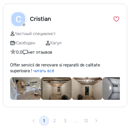
C
Cristian
Частный специалист
Свободен
Кагул
0,0
нет отзывов
Offer servicii de renovare si reparatii de calitate
superioara !
читать всё
1
2
3
...
12