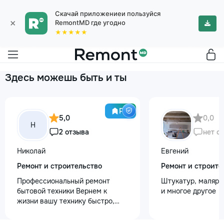
Скачай приложениеи пользуйся
×
RemontMD где угодно
★★★★★
Здесь можешь быть и ты
Pro
5,0
0,0
Н
2 отзыва
нет о
Николай
Евгений
Ремонт и строительство
Ремонт и строите
Профессиональный ремонт
Штукатур, маляр ,
бытовой техники Вернем к
и многое другое
жизни вашу технику быстро,
честно и с гарантией! Мои
главные преимущества: ⏱️