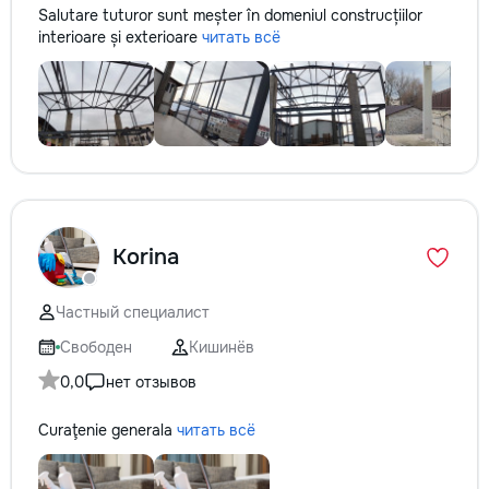
Salutare tuturor sunt meșter în domeniul construcțiilor
interioare și exterioare
читать всё
Korina
Частный специалист
Свободен
Кишинёв
0,0
нет отзывов
Curaţenie generala
читать всё