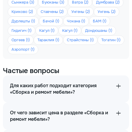
Сынжера (3)
Буюканы (3)
Ватра (2)
Думбрава (2)
Криково (2)
Ставчены (2)
Унгены (2)
Унгень (2)
Дурлешты (1)
Бачой (1)
Чокана (1)
БАМ (1)
Гидигич (1)
Кагул (1)
Кагул (1)
Дондюшаны (1)
Оргеев (1)
Тараклия (1)
Страйстены (1)
Тогатин (1)
Аэропорт (1)
Частые вопросы
Для каких работ подходит категория
«Сборка и ремонт мебели»?
От чего зависит цена в разделе «Сборка и
ремонт мебели»?