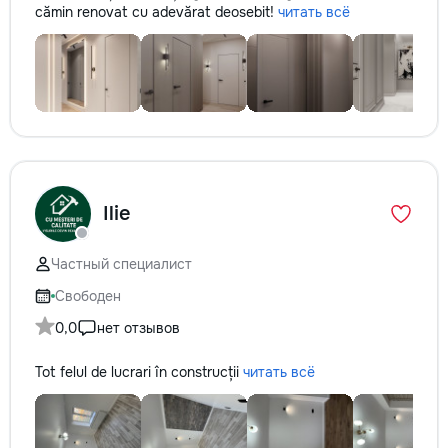
cămin renovat cu adevărat deosebit!
читать всё
Ilie
Частный специалист
Свободен
0,0
нет отзывов
Tot felul de lucrari în construcții
читать всё