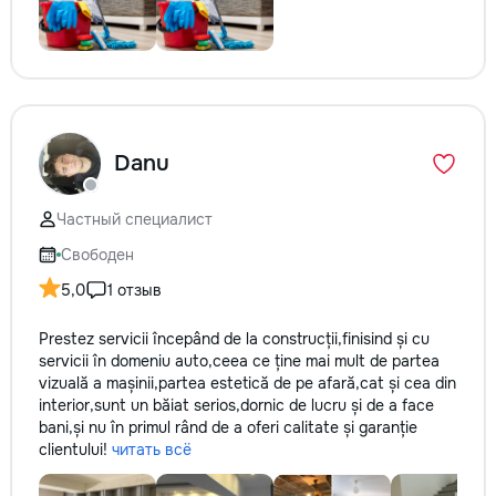
Danu
Частный специалист
Свободен
5,0
1 отзыв
Prestez servicii începând de la construcții,finisind și cu
servicii în domeniu auto,ceea ce ține mai mult de partea
vizuală a mașinii,partea estetică de pe afară,cat și cea din
interior,sunt un băiat serios,dornic de lucru și de a face
bani,și nu în primul rând de a oferi calitate și garanție
clientului!
читать всё