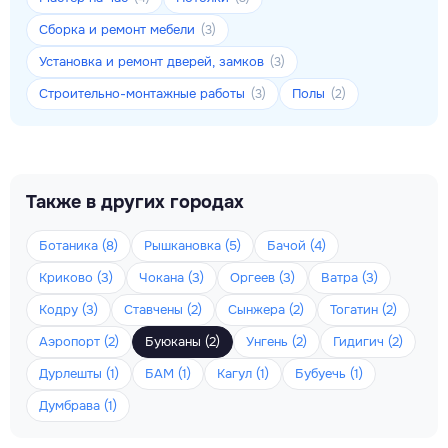
Сборка и ремонт мебели
(3)
Установка и ремонт дверей, замков
(3)
Строительно-монтажные работы
Полы
(3)
(2)
Также в других городах
Ботаника (8)
Рышкановка (5)
Бачой (4)
Криково (3)
Чокана (3)
Оргеев (3)
Ватра (3)
Кодру (3)
Ставчены (2)
Сынжера (2)
Тогатин (2)
Аэропорт (2)
Буюканы (2)
Унгень (2)
Гидигич (2)
Дурлешты (1)
БАМ (1)
Кагул (1)
Бубуечь (1)
Думбрава (1)