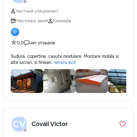
не включается? Не спешите
покупать новую! Спасем ваш
Частный специалист
бюджет.
Частично занят
Кишинёв
0,0
нет отзывов
Sudura, copertine, casute modulare. Montare mobila si
alte lucrari, si finisari.
читать всё
CV
Covali Victor