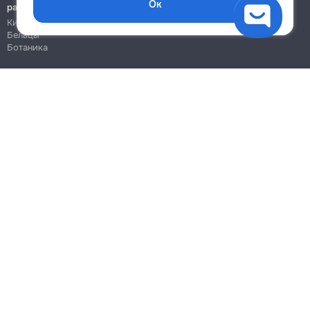
Ок
работы
Кишинёв
Бельцы
Ботаника
Блог
Правила
Цены на услуги
Помощь
Политика конфиденциальности
Cookies
Напиши в поддержку
info@remont.md
SRL "Br Team Pro"