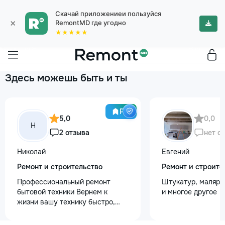
Скачай приложениеи пользуйся
×
RemontMD где угодно
★★★★★
Здесь можешь быть и ты
Pro
5,0
0,0
Н
2 отзыва
нет о
Николай
Евгений
Ремонт и строительство
Ремонт и строите
Профессиональный ремонт
Штукатур, маляр ,
бытовой техники Вернем к
и многое другое
жизни вашу технику быстро,
честно и с гарантией! Мои
главные преимущества: ⏱️