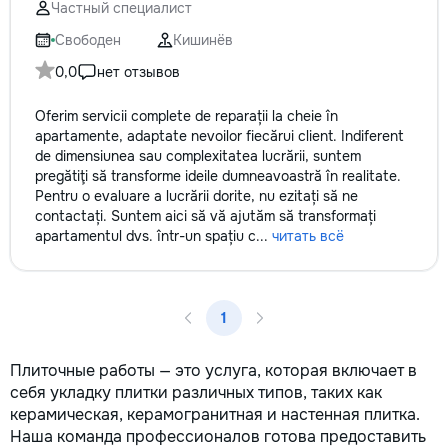
Частный специалист
Свободен
Кишинёв
0,0
нет отзывов
Oferim servicii complete de reparații la cheie în
apartamente, adaptate nevoilor fiecărui client. Indiferent
de dimensiunea sau complexitatea lucrării, suntem
pregătiţi să transforme ideile dumneavoastră în realitate.
Pentru o evaluare a lucrării dorite, nu ezitați să ne
contactați. Suntem aici să vă ajutăm să transformați
apartamentul dvs. într-un spațiu c...
читать всё
1
Плиточные работы — это услуга, которая включает в
себя укладку плитки различных типов, таких как
керамическая, керамогранитная и настенная плитка.
Наша команда профессионалов готова предоставить