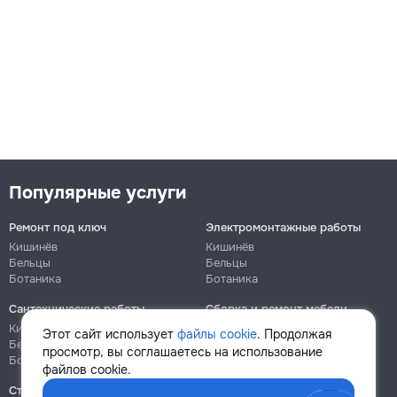
Популярные услуги
Ремонт под ключ
Электромонтажные работы
Кишинёв
Кишинёв
Бельцы
Бельцы
Ботаника
Ботаника
Сантехнические работы
Сборка и ремонт мебели
Кишинёв
Кишинёв
Этот сайт использует
файлы cookie
. Продолжая
Бельцы
Бельцы
просмотр, вы соглашаетесь на использование
Ботаника
Ботаника
файлов cookie.
Строительно-монтажные