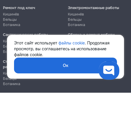
Ремонт под ключ
Электромонтажные работы
Кишинёв
Кишинёв
Бельцы
Бельцы
Ботаника
Ботаника
Сантехнические работы
Сборка и ремонт мебели
Кишинёв
Кишинёв
Этот сайт использует
файлы cookie
. Продолжая
Бельцы
Бельцы
просмотр, вы соглашаетесь на использование
Ботаника
Ботаника
файлов cookie.
Строительно-монтажные
Ок
работы
Кишинёв
Бельцы
Ботаника
Блог
Правила
Цены на услуги
Помощь
Политика конфиденциальности