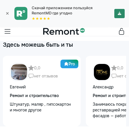
Скачай приложениеи пользуйся
×
RemontMD где угодно
★★★★★
Здесь можешь быть и ты
Pro
0,0
0,0
нет отзывов
нет о
Евгений
Александр
Ремонт и строительство
Ремонт и строите
Штукатур, маляр , гипсокартон
Занимаюсь покрас
и многое другое
реставрацией меб
фасадов — работа
любой сложности.
реставрация стар