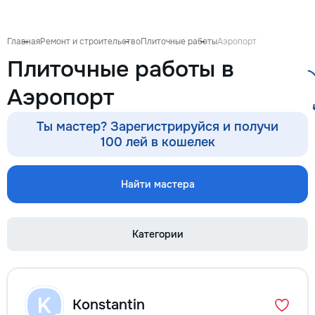
антикварной мебе
восстановление п
устранение сколо
Главная
Ремонт и строительство
Плиточные работы
Аэропорт
покраска и перек
Плиточные работы в
кухонных фасадов
гардеробных, при
Аэропорт
покраска и восст
входных и межко
дверей — резные 
Ты мастер? Зарегистрируйся и получи
фасады, декорати
100 лей в кошелек
перголы и садовы
конструкции: защ
обработка, покра
Найти мастера
массивом, шпоно
Подбираю цвет и 
интерьер — матовы
Категории
патина, состарива
тонировка под ну
дерева. Главное в
— качество поверх
Ровное покрытие б
K
Konstantin
полос, аккуратные