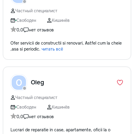
кромки, чистая ра
резьбой. Кишинёв 
Частный специалист
Выезд на замер, к
по цвету и покрыт
Свободен
Кишинёв
0,0
нет отзывов
Ofer servicii de constructii si renovari, Astfel cum la cheie
,asa si periodic.
читать всё
O
Oleg
Частный специалист
Свободен
Кишинёв
0,0
нет отзывов
Lucrari de reparatie in case, apartamente, oficii la o