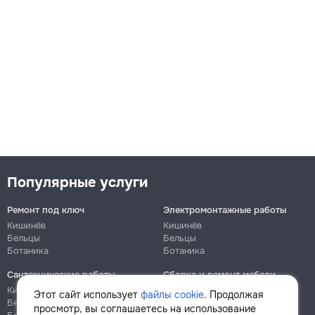
Популярные услуги
Ремонт под ключ
Электромонтажные работы
Кишинёв
Кишинёв
Бельцы
Бельцы
Ботаника
Ботаника
Сантехнические работы
Сборка и ремонт мебели
Кишинёв
Кишинёв
Этот сайт использует
файлы cookie
. Продолжая
Бельцы
Бельцы
просмотр, вы соглашаетесь на использование