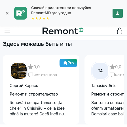
Скачай приложениеи пользуйся
×
RemontMD где угодно
★★★★★
Здесь можешь быть и ты
Pro
0,0
0,0
TA
нет отзывов
нет о
Сергей Карась
Tanasiev Artur
Ремонт и строительство
Ремонт и строите
Renovări de apartamente „la
Suntem o echipa ra
cheie” în Chișinău – de la idee
oferim urmatoarele 
până la mutare! Dacă încă nu
Demolari case balc
aveți un design-proiect, nu este o
Demolare fundatii, 
problemă. Vă putem realiza un
beton,ziduri. demo