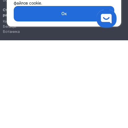
Ботаника
Ботаника
файлов cookie.
Строительно-монтажные
Ок
работы
Кишинёв
Бельцы
Ботаника
Блог
Правила
Цены на услуги
Помощь
Политика конфиденциальности
Cookies
Напиши в поддержку