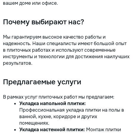
вашем доме или офисе.
la fiecare detaliu. Contactați-ne
pentru o consultație gratuită și un
deviz fără obligații: 069 376 542
Почему выбирают нас?
+373 603 31 178 Viber | WhatsApp
| Telegram Disponibili zilnic pentru
consultații și programări. Deviz
Мы гарантируем высокое качество работы и
gratuit Consultanță profesională
надежность. Наши специалисты имеют большой опыт
Soluții pentru orice buget
в плиточных работах и используют современные
Reparații executate la timp și cu
инструменты и технологии для достижения наилучших
responsabilitate. Transformăm
результатов.
ideile în locuințe confortabile,
moderne și funcționale! Calitatea
noastră – liniștea și confortul
Предлагаемые услуги
dumneavoastră!
В рамках услуг плиточных работ мы предлагаем:
Укладка напольной плитки:
Профессиональная укладка плитки на полы в
ванной, кухне, коридоре и других
помещениях.
Укладка настенной плитки:
Монтаж плитки