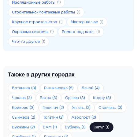
Изоляционные работы
(1)
Строительно-монтажные работы
(1)
Крупное строительство
Мастер на час
(1)
(1)
Охранные системы
Ремонт под ключ
(1)
(1)
Что-то другое
(1)
Также в других городах
Ботаника (8)
Рышкановка (5)
Бачой (4)
Чокана (3)
Ватра (3)
Оргеев (3)
Кодру (3)
Криково (3)
Гидигич (2)
Унгень (2)
Ставчены (2)
Сынжера (2)
Тогатин (2)
Аэропорт (2)
Буюканы (2)
БАМ (1)
Бубуечь (1)
Кагул (1)
Думбрава (1)
Дурлешты (1)