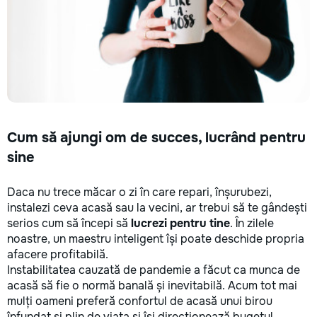
reparație veți rămâne cu schema
✔ Обучение взро
comunicațiilor ascunse și
Бесплатный пробн
fotografiile tuturor etapelor
importante. Curățenie
profesională Predăm
apartamentul complet pregătit
pentru locuit – curat, fără praf și
fără deșeuri de construcție.
Prețuri orientative pentru
materiale: Prețurile depind de țara
Cum să ajungi om de succes, lucrând pentru
producătorului, brand, colecție și
sine
categoria produsului. Gresie
porțelanată – de la 350–800+
lei/m² Laminat – de la 180–450+
Daca nu trece măcar o zi în care repari, înșurubezi,
lei/m² Materiale pentru lucrări
instalezi ceva acasă sau la vecini, ar trebui să te gândești
brute – de la 1 500–2 500 lei/m²
serios cum să începi să
lucrezi pentru tine
. În zilele
de apartament Uși interioare – de
noastre, un maestru inteligent își poate deschide propria
la 2 500–7 000+ lei/set Tavan
afacere profitabilă.
extensibil – de la 120–200 lei/m²
Instabilitatea cauzată de pandemie a făcut ca munca de
Calitatea noastră – confortul
acasă să fie o normă banală și inevitabilă. Acum tot mai
dumneavoastră! Realizăm
mulți oameni preferă confortul de acasă unui birou
interiorul cât mai aproape posibil
înfundat și plin de viața și își direcționează bugetul
de proiectul de design, cu atenție