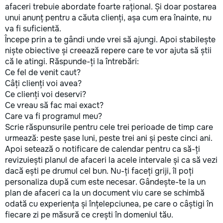
afaceri trebuie abordate foarte rațional. Și doar postarea
unui anunț pentru a căuta clienți, așa cum era înainte, nu
va fi suficientă.
Începe prin a te gândi unde vrei să ajungi. Apoi stabilește
niște obiective și creează repere care te vor ajuta să știi
că le atingi. Răspunde-ți la întrebări:
Ce fel de venit caut?
Câți clienți voi avea?
Ce clienți voi deservi?
Ce vreau să fac mai exact?
Care va fi programul meu?
Scrie răspunsurile pentru cele trei perioade de timp care
urmează: peste șase luni, peste trei ani și peste cinci ani.
Apoi setează o notificare de calendar pentru ca să-ți
revizuiești planul de afaceri la acele intervale și ca să vezi
dacă ești pe drumul cel bun. Nu-ți faceți griji, îl poți
personaliza după cum este necesar. Gândește-te la un
plan de afaceri ca la un document viu care se schimbă
odată cu experiența și înțelepciunea, pe care o câștigi în
fiecare zi pe măsură ce crești în domeniul tău.