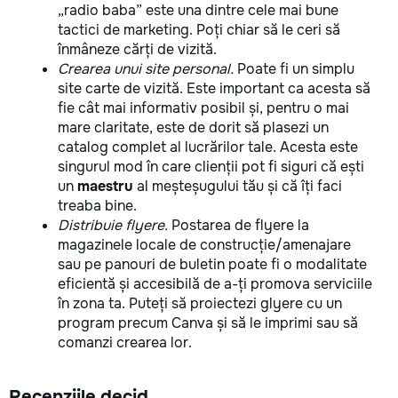
„radio baba” este una dintre cele mai bune
tactici de marketing. Poți chiar să le ceri să
înmâneze cărți de vizită.
Crearea unui site personal.
Poate fi un simplu
site carte de vizită. Este important ca acesta să
fie cât mai informativ posibil și, pentru o mai
mare claritate, este de dorit să plasezi un
catalog complet al lucrărilor tale. Acesta este
singurul mod în care clienții pot fi siguri că ești
un
maestru
al meșteșugului tău și că îți faci
treaba bine.
Distribuie flyere.
Postarea de flyere la
magazinele locale de construcție/amenajare
sau pe panouri de buletin poate fi o modalitate
eficientă și accesibilă de a-ți promova serviciile
în zona ta. Puteți să proiectezi glyere cu un
program precum Canva și să le imprimi sau să
comanzi crearea lor.
Recenziile decid