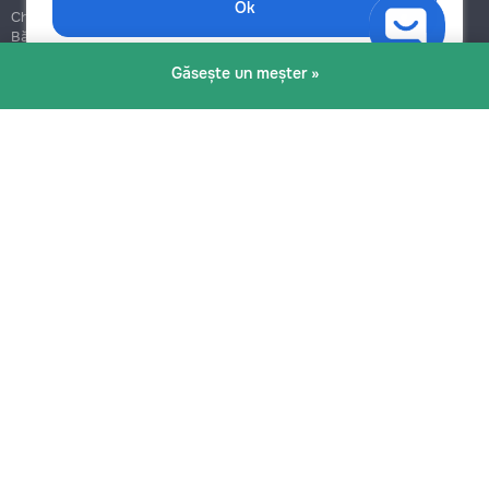
Ok
Chișinău
Bălți
Botanica
Găsește un meșter »
Blog
Reguli
Prețuri la servicii
Ajutor
Politica de confidențialitate
Cookies
Scrie în suport
info@remont.md
SRL "Br Team Pro"