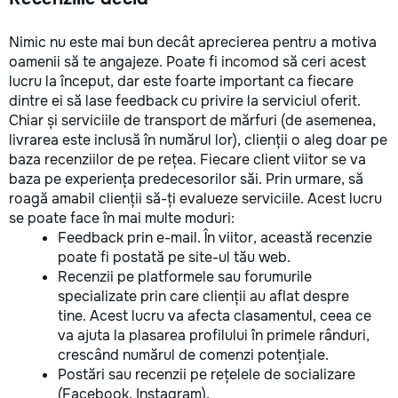
Nimic nu este mai bun decât aprecierea pentru a motiva
oamenii să te angajeze. Poate fi incomod să ceri acest
lucru la început, dar este foarte important ca fiecare
dintre ei să lase feedback cu privire la serviciul oferit.
Chiar și serviciile de transport de mărfuri (de asemenea,
livrarea este inclusă în numărul lor), clienții o aleg doar pe
baza recenziilor de pe rețea. Fiecare client viitor se va
baza pe experiența predecesorilor săi. Prin urmare, să
roagă amabil clienții să-ți evalueze serviciile. Acest lucru
se poate face în mai multe moduri:
Feedback prin e-mail. În viitor, această recenzie
poate fi postată pe site-ul tău web.
Recenzii pe platformele sau forumurile
specializate prin care clienții au aflat despre
tine. Acest lucru va afecta clasamentul, ceea ce
va ajuta la plasarea profilului în primele rânduri,
crescând numărul de comenzi potențiale.
Postări sau recenzii pe rețelele de socializare
(Facebook, Instagram).