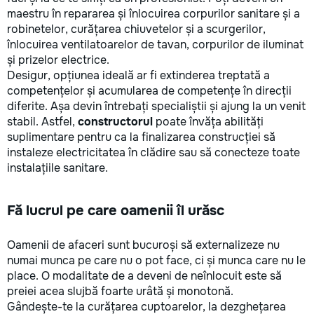
maestru în repararea și înlocuirea corpurilor sanitare și a
robinetelor, curățarea chiuvetelor și a scurgerilor,
înlocuirea ventilatoarelor de tavan, corpurilor de iluminat
și prizelor electrice.
Desigur, opțiunea ideală ar fi extinderea treptată a
competențelor și acumularea de competențe în direcții
diferite. Așa devin întrebați specialiștii și ajung la un venit
stabil. Astfel,
constructorul
poate învăța abilități
suplimentare pentru ca la finalizarea construcției să
instaleze electricitatea în clădire sau să conecteze toate
instalațiile sanitare.
Fă lucrul pe care oamenii îl urăsc
Oamenii de afaceri sunt bucuroși să externalizeze nu
numai munca pe care nu o pot face, ci și munca care nu le
place. O modalitate de a deveni de neînlocuit este să
preiei acea slujbă foarte urâtă și monotonă.
Gândește-te la curățarea cuptoarelor, la dezghețarea