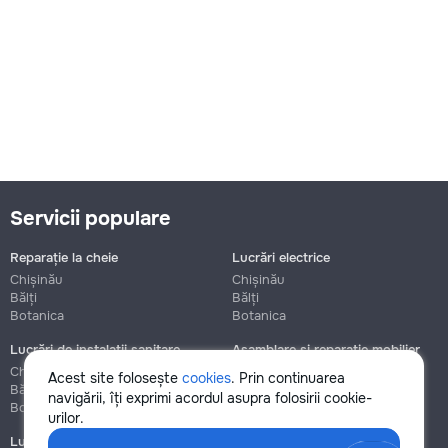
Servicii populare
Reparație la cheie
Lucrări electrice
Chișinău
Chișinău
Bălți
Bălți
Botanica
Botanica
Lucrări de instalații sanitare
Asamblare și reparație mobilier
Chișinău
Chișinău
Acest site folosește
cookies
. Prin continuarea
Bălți
Bălți
navigării, îți exprimi acordul asupra folosirii cookie-
Botanica
Botanica
urilor.
Lucrări de construcție și instalare