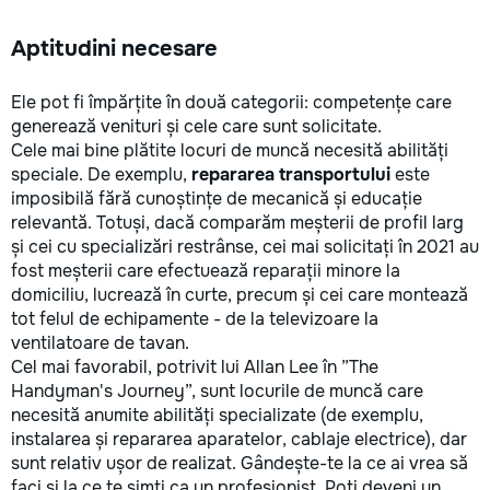
Aptitudini necesare
Ele pot fi împărțite în două categorii: competențe care
generează venituri și cele care sunt solicitate.
Cele mai bine plătite locuri de muncă necesită abilități
speciale. De exemplu,
repararea transportului
este
imposibilă fără cunoștințe de mecanică și educație
relevantă. Totuși, dacă comparăm meșterii de profil larg
și cei cu specializări restrânse, cei mai solicitați în 2021 au
fost meșterii care efectuează reparații minore la
domiciliu, lucrează în curte, precum și cei care montează
tot felul de echipamente - de la televizoare la
ventilatoare de tavan.
Cel mai favorabil, potrivit lui Allan Lee în ”The
Handyman's Journey”, sunt locurile de muncă care
necesită anumite abilități specializate (de exemplu,
instalarea și repararea aparatelor, cablaje electrice), dar
sunt relativ ușor de realizat. Gândește-te la ce ai vrea să
faci și la ce te simți ca un profesionist. Poți deveni un