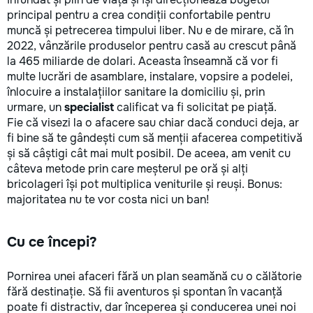
la fiecare detaliu. Contactați-ne
principal pentru a crea condiții confortabile pentru
pentru o consultație gratuită și un
muncă și petrecerea timpului liber. Nu e de mirare, că în
deviz fără obligații: 069 376 542
2022, vânzările produselor pentru casă au crescut până
+373 603 31 178 Viber | WhatsApp
la 465 miliarde de dolari. Aceasta înseamnă că vor fi
| Telegram Disponibili zilnic pentru
multe lucrări de asamblare, instalare, vopsire a podelei,
consultații și programări. Deviz
înlocuire a instalațiilor sanitare la domiciliu și, prin
gratuit Consultanță profesională
urmare, un
specialist
calificat va fi solicitat pe piață.
Soluții pentru orice buget
Fie că visezi la o afacere sau chiar dacă conduci deja, ar
Reparații executate la timp și cu
fi bine să te gândești cum să menții afacerea competitivă
responsabilitate. Transformăm
și să câștigi cât mai mult posibil. De aceea, am venit cu
ideile în locuințe confortabile,
moderne și funcționale! Calitatea
câteva metode prin care meșterul pe oră și alți
noastră – liniștea și confortul
bricolageri își pot multiplica veniturile și reuși. Bonus:
dumneavoastră!
majoritatea nu te vor costa nici un ban!
Cu ce începi?
Pornirea unei afaceri fără un plan seamănă cu o călătorie
fără destinație. Să fii aventuros și spontan în vacanță
poate fi distractiv, dar începerea și conducerea unei noi