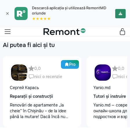
Descarcă aplicația și utilizează RemontMD
×
oriunde
★★★★★
Ai putea fi aici și tu
Pro
0,0
0,0
nici o recenzie
nici o
Сергей Карась
Yanio.md
Reparații și construcții
Tutori și instruire
Renovări de apartamente „la
Yanio.md — совре
cheie” în Chișinău – de la idee
онлайн-школа для 
până la mutare! Dacă încă nu
подростков и взр
aveți un design-proiect, nu este o
помогаем ученика
problemă. Vă putem realiza un
знания по школьн