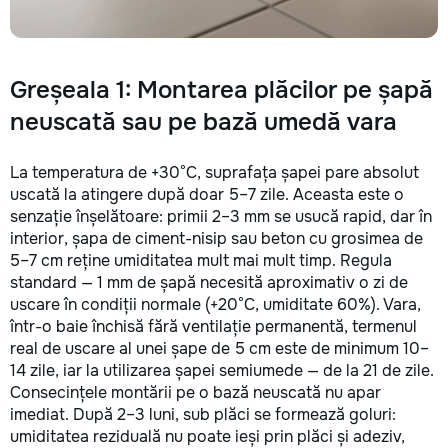
Greșeala 1: Montarea plăcilor pe șapă
neuscată sau pe bază umedă vara
La temperatura de +30°C, suprafața șapei pare absolut
uscată la atingere după doar 5–7 zile. Aceasta este o
senzație înșelătoare: primii 2–3 mm se usucă rapid, dar în
interior, șapa de ciment-nisip sau beton cu grosimea de
5–7 cm reține umiditatea mult mai mult timp. Regula
standard — 1 mm de șapă necesită aproximativ o zi de
uscare în condiții normale (+20°C, umiditate 60%). Vara,
într-o baie închisă fără ventilație permanentă, termenul
real de uscare al unei șape de 5 cm este de minimum 10–
14 zile, iar la utilizarea șapei semiumede — de la 21 de zile.
Consecințele montării pe o bază neuscată nu apar
imediat. După 2–3 luni, sub plăci se formează goluri:
umiditatea reziduală nu poate ieși prin plăci și adeziv,