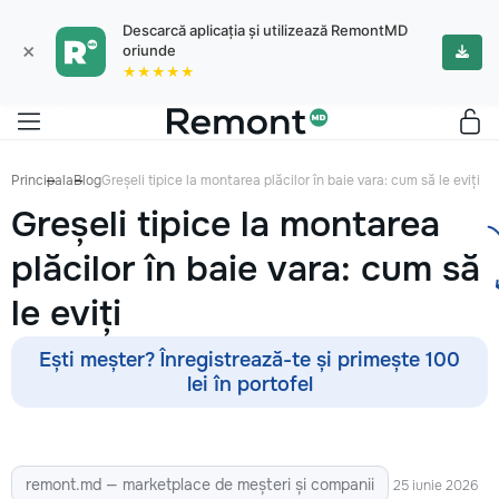
Descarcă aplicația și utilizează RemontMD
×
oriunde
★★★★★
Principala
Blog
Greșeli tipice la montarea plăcilor în baie vara: cum să le eviți
Greșeli tipice la montarea
plăcilor în baie vara: cum să
le eviți
Ești meșter? Înregistrează-te și primește 100
lei în portofel
remont.md — marketplace de meșteri și companii
25 iunie 2026