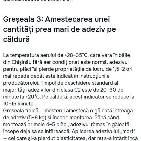
Greșeala 3: Amestecarea unei
cantități prea mari de adeziv pe
căldură
La temperatura aerului de +28–35°C, care vara în băile
din Chișinău fără aer condiționat este normă, adezivul
pentru plăci își pierde proprietățile de lucru de 1,5–2 ori
mai repede decât este indicat în instrucțiunile
producătorului. Timpul de deschidere standard al
majorității adezivilor din clasa C2 este de 20–30 de
minute la +20°C. Pe căldură, acest indicator se reduce la
10–15 minute.
Greșeala tipică — meșterul amestecă o găleată întreagă
de adeziv (5–8 kg) și începe montarea. Până când
montează primele 4–5 plăci, adezivul rămas în găleată
începe deja să se întărească. Aplicarea adezivului „mort"
— cel care și-a pierdut plasticitatea, dar nu s-a întărit încă