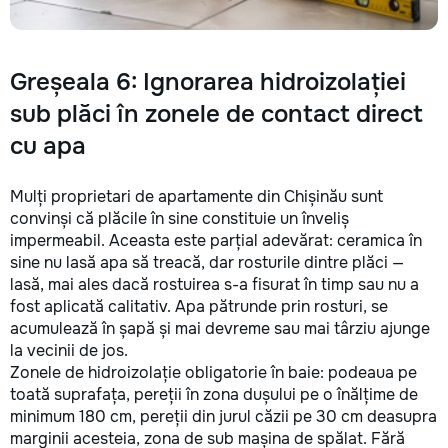
Greșeala 6: Ignorarea hidroizolației
sub plăci în zonele de contact direct
cu apa
Mulți proprietari de apartamente din Chișinău sunt
convinși că plăcile în sine constituie un înveliș
impermeabil. Aceasta este parțial adevărat: ceramica în
sine nu lasă apa să treacă, dar rosturile dintre plăci —
lasă, mai ales dacă rostuirea s-a fisurat în timp sau nu a
fost aplicată calitativ. Apa pătrunde prin rosturi, se
acumulează în șapă și mai devreme sau mai târziu ajunge
la vecinii de jos.
Zonele de hidroizolație obligatorie în baie: podeaua pe
toată suprafața, pereții în zona dușului pe o înălțime de
minimum 180 cm, pereții din jurul căzii pe 30 cm deasupra
marginii acesteia, zona de sub mașina de spălat. Fără