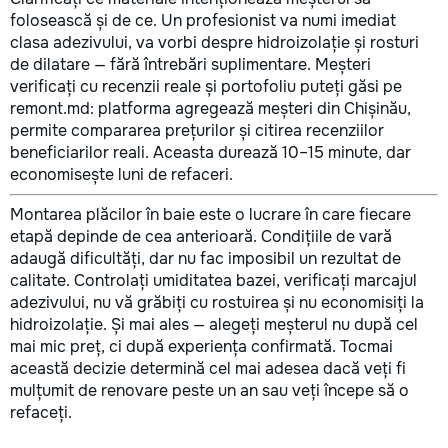
folosească și de ce. Un profesionist va numi imediat
clasa adezivului, va vorbi despre hidroizolație și rosturi
de dilatare — fără întrebări suplimentare. Meșteri
verificați cu recenzii reale și portofoliu puteți găsi pe
remont.md: platforma agregează meșteri din Chișinău,
permite compararea prețurilor și citirea recenziilor
beneficiarilor reali. Aceasta durează 10–15 minute, dar
economisește luni de refaceri.
Montarea plăcilor în baie este o lucrare în care fiecare
etapă depinde de cea anterioară. Condițiile de vară
adaugă dificultăți, dar nu fac imposibil un rezultat de
calitate. Controlați umiditatea bazei, verificați marcajul
adezivului, nu vă grăbiți cu rostuirea și nu economisiți la
hidroizolație. Și mai ales — alegeți meșterul nu după cel
mai mic preț, ci după experiența confirmată. Tocmai
această decizie determină cel mai adesea dacă veți fi
mulțumit de renovare peste un an sau veți începe să o
refaceți.