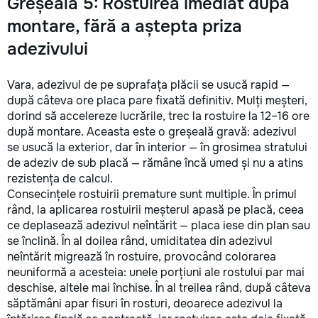
Greșeala 5: Rostuirea imediat după
montare, fără a aștepta priza
adezivului
Vara, adezivul de pe suprafața plăcii se usucă rapid —
după câteva ore placa pare fixată definitiv. Mulți meșteri,
dorind să accelereze lucrările, trec la rostuire la 12–16 ore
după montare. Aceasta este o greșeală gravă: adezivul
se usucă la exterior, dar în interior — în grosimea stratului
de adeziv de sub placă — rămâne încă umed și nu a atins
rezistența de calcul.
Consecințele rostuirii premature sunt multiple. În primul
rând, la aplicarea rostuirii meșterul apasă pe placă, ceea
ce deplasează adezivul neîntărit — placa iese din plan sau
se înclină. În al doilea rând, umiditatea din adezivul
neîntărit migrează în rostuire, provocând colorarea
neuniformă a acesteia: unele porțiuni ale rostului par mai
deschise, altele mai închise. În al treilea rând, după câteva
săptămâni apar fisuri în rosturi, deoarece adezivul la