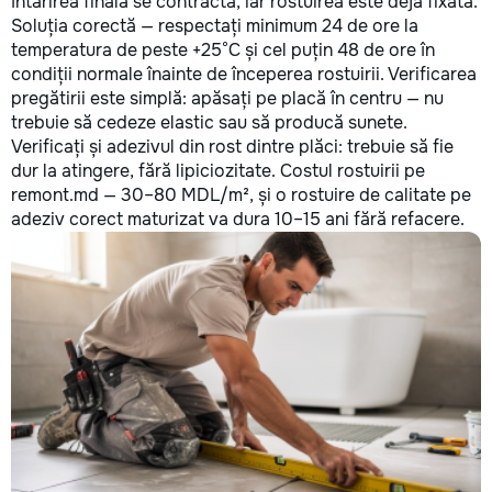
întărirea finală se contractă, iar rostuirea este deja fixată.
Soluția corectă — respectați minimum 24 de ore la
temperatura de peste +25°C și cel puțin 48 de ore în
condiții normale înainte de începerea rostuirii. Verificarea
pregătirii este simplă: apăsați pe placă în centru — nu
trebuie să cedeze elastic sau să producă sunete.
Verificați și adezivul din rost dintre plăci: trebuie să fie
dur la atingere, fără lipiciozitate. Costul rostuirii pe
remont.md — 30–80 MDL/m², și o rostuire de calitate pe
adeziv corect maturizat va dura 10–15 ani fără refacere.