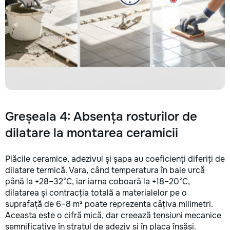
Greșeala 4: Absența rosturilor de
dilatare la montarea ceramicii
Plăcile ceramice, adezivul și șapa au coeficienți diferiți de
dilatare termică. Vara, când temperatura în baie urcă
până la +28–32°C, iar iarna coboară la +18–20°C,
dilatarea și contracția totală a materialelor pe o
suprafață de 6–8 m² poate reprezenta câțiva milimetri.
Aceasta este o cifră mică, dar creează tensiuni mecanice
semnificative în stratul de adeziv și în placa însăși.