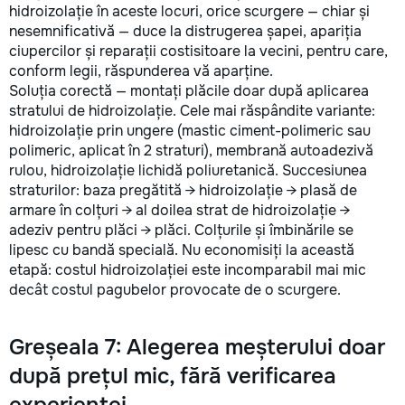
hidroizolație în aceste locuri, orice scurgere — chiar și
nesemnificativă — duce la distrugerea șapei, apariția
ciupercilor și reparații costisitoare la vecini, pentru care,
conform legii, răspunderea vă aparține.
Soluția corectă — montați plăcile doar după aplicarea
stratului de hidroizolație. Cele mai răspândite variante:
hidroizolație prin ungere (mastic ciment-polimeric sau
polimeric, aplicat în 2 straturi), membrană autoadezivă
rulou, hidroizolație lichidă poliuretanică. Succesiunea
straturilor: baza pregătită → hidroizolație → plasă de
armare în colțuri → al doilea strat de hidroizolație →
adeziv pentru plăci → plăci. Colțurile și îmbinările se
lipesc cu bandă specială. Nu economisiți la această
etapă: costul hidroizolației este incomparabil mai mic
decât costul pagubelor provocate de o scurgere.
Greșeala 7: Alegerea meșterului doar
după prețul mic, fără verificarea