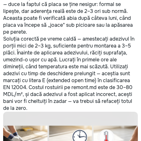
— duce la faptul că placa se ține nesigur: formal se
lipește, dar aderența reală este de 2–3 ori sub normă.
Aceasta poate fi verificată abia după câteva luni, când
placa va începe să „joace" sub picioare sau la apăsarea
pe perete.
Soluția corectă pe vreme caldă — amestecați adezivul în
porții mici de 2–3 kg, suficiente pentru montarea a 3–5
plăci. Înainte de aplicarea adezivului, răciți suprafața,
umezind-o ușor cu apă. Lucrați în primele ore ale
dimineții, când temperatura este mai scăzută. Utilizați
adezivi cu timp de deschidere prelungit — aceștia sunt
marcați cu litera E (extended open time) în clasificarea
EN 12004. Costul rostuirii pe remont.md este de 30–80
MDL/m², și dacă adezivul a fost aplicat incorect, acești
bani vor fi cheltuiți în zadar — va trebui să refaceți totul
de la zero.