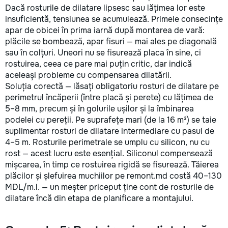
Dacă rosturile de dilatare lipsesc sau lățimea lor este
insuficientă, tensiunea se acumulează. Primele consecințe
apar de obicei în prima iarnă după montarea de vară:
plăcile se bombează, apar fisuri — mai ales pe diagonală
sau în colțuri. Uneori nu se fisurează placa în sine, ci
rostuirea, ceea ce pare mai puțin critic, dar indică
aceleași probleme cu compensarea dilatării.
Soluția corectă — lăsați obligatoriu rosturi de dilatare pe
perimetrul încăperii (între placă și perete) cu lățimea de
5–8 mm, precum și în golurile ușilor și la îmbinarea
podelei cu pereții. Pe suprafețe mari (de la 16 m²) se taie
suplimentar rosturi de dilatare intermediare cu pasul de
4–5 m. Rosturile perimetrale se umplu cu silicon, nu cu
rost — acest lucru este esențial. Siliconul compensează
mișcarea, în timp ce rostuirea rigidă se fisurează. Tăierea
plăcilor și șlefuirea muchiilor pe remont.md costă 40–130
MDL/m.l. — un meșter priceput ține cont de rosturile de
dilatare încă din etapa de planificare a montajului.