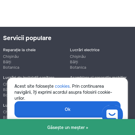
Servicii populare
Reparație la cheie
Lucrări electrice
Chișinău
Chișinău
Bălți
Bălți
Botanica
Botanica
Lucrări de instalații sanitare
Asamblare și reparație mobilier
Chișinău
Chișinău
Acest site folosește
cookies
. Prin continuarea
Bălți
Bălți
navigării, îți exprimi acordul asupra folosirii cookie-
Botanica
Botanica
urilor.
Lucrări de construcție și instalare
Ok
Chișinău
Bălți
Botanica
Găsește un meșter »