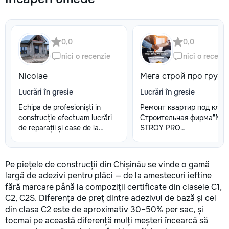
0,0
0,0
nici o recenzie
nici o recenzi
Nicolae
Мега строй про груп
Lucrări în gresie
Lucrări în gresie
Echipa de profesioniști in
Ремонт квартир под ключ!
construcție efectuam lucrări
Строительная фирма"ME
de reparații și case de la
STROY PRO
zero.Lucram toată Moldova
GROUP"предоставляем
услуги по ремонту кварт
Начиная с полного
Pe piețele de construcții din Chișinău se vinde o gamă
демонтажа,вывоза мусор
largă de adezivi pentru plăci — de la amestecuri ieftine
капитального ремонта,та
fără marcare până la compoziții certificate din clasele C1,
же косметического ремон
C2, C2S. Diferența de preț dintre adezivul de bază și cel
Работаем на основе
din clasa C2 este de aproximativ 30–50% per sac, și
договора,что является дл
tocmai pe această diferență mulți meșteri încearcă să
вас гарантией качества