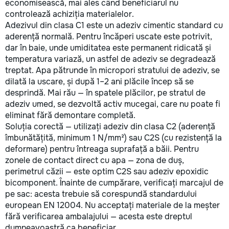
проведенных работ, срок
economisească, mai ales când beneficiarul nu
ответственности. Наш
controlează achiziția materialelor.
телефон: +37361127171 Ив
Adezivul din clasa C1 este un adeziv cimentic standard cu
Степанович.
aderență normală. Pentru încăperi uscate este potrivit,
dar în baie, unde umiditatea este permanent ridicată și
temperatura variază, un astfel de adeziv se degradează
treptat. Apa pătrunde în micropori stratului de adeziv, se
dilată la uscare, și după 1–2 ani plăcile încep să se
desprindă. Mai rău — în spatele plăcilor, pe stratul de
adeziv umed, se dezvoltă activ mucegai, care nu poate fi
eliminat fără demontare completă.
Soluția corectă — utilizați adeziv din clasa C2 (aderență
îmbunătățită, minimum 1 N/mm²) sau C2S (cu rezistență la
deformare) pentru întreaga suprafață a băii. Pentru
zonele de contact direct cu apa — zona de duș,
perimetrul căzii — este optim C2S sau adeziv epoxidic
bicomponent. Înainte de cumpărare, verificați marcajul de
pe sac: acesta trebuie să corespundă standardului
european EN 12004. Nu acceptați materiale de la meșter
fără verificarea ambalajului — acesta este dreptul
dumneavoastră ca beneficiar.