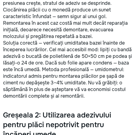
presiunea crește, stratul de adeziv se desprinde.
Ciocănirea plăcii cu o monedă produce un sunet
caracteristic înfundat — semn sigur al unui gol.
Remontarea în acest caz costă mai mult decât reparația
inițială, deoarece necesită demontare, evacuarea
molozului și pregătirea repetată a bazei.
Soluția corectă — verificați umiditatea bazei înainte de
începerea lucrărilor. Cel mai accesibil mod: lipiți cu bandă
adezivă o bucată de polietilenă de 50×50 cm pe podea și
lăsați-o 24 de ore. Dacă sub folie apare condens — baza
este încă umedă. Metoda profesională — umidometrul:
indicatorul admis pentru montarea plăcilor pe șapă de
ciment nu depășește 3–4% umiditate. Nu vă grăbiți: o
săptămână în plus de așteptare vă va economisi costul
demontării complete și al remontării.
Greșeala 2: Utilizarea adezivului
pentru plăci nepotrivit pentru
încăperi umede