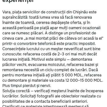
experienței
Vara, piața serviciilor de construcții din Chișinău este
supraîncălzită: toată lumea vrea să facă renovarea
înainte de toamnă, cererea depășește oferta, și în
această perioadă pe piață apar mulți oameni ocazionali
care se numesc plăcari. A distinge un profesionist de
cineva care „a mai montat plăci de câteva ori acasă la el"
printr-o convorbire telefonică este practic imposibil.
Consecințele lucrului cu un meșter neverificat sunt bine
cunoscute: refacerea costă de 2–3 ori mai mult decât
lucrarea inițială. Motivul este simplu — demontarea
plăcilor vechi, evacuarea molozului, refacerea bazei și
remontarea necesită un ciclu complet de lucrări. Dacă
pentru montarea inițială ați plătit 5 000 MDL, refacerea
cu demontare și materiale va costa 12 000–15 000 MDL.
Plus timpul pierdut și nervii.
Soluția corectă — verificați meșterul înainte de începerea
lucrărilor. Solicitați fotografii ale obiectelor realizate cu
posibilitatea de a contacta beneficiarii anteriori.
Clarificați ce materiale intenționează meșterul să