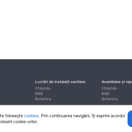
Lucrări de instalații sanitare
Asamblare și repa
Chișinău
Chișinău
Bălți
Bălți
Botanica
Botanica
ite folosește
cookies
. Prin continuarea navigării, îți exprimi acordul
Ajutor
olosirii cookie-urilor.