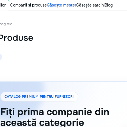
ilor
Companii și produse
Găsește meșter
Găsește sarcini
Blog
sagistic
Produse
CATALOG PREMIUM PENTRU FURNIZORI
Fiți prima companie din
această categorie