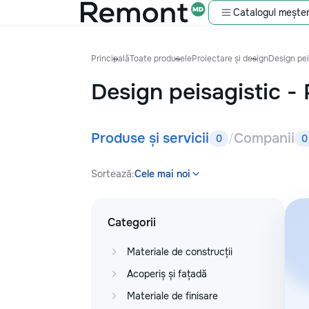
Catalogul meșter
Principală
Toate produsele
Proiectare și design
Design pei
Design peisagistic
-
Produse și servicii
Companii
/
0
0
Sortează:
Cele mai noi
Categorii
Materiale de construcții
Acoperiș și fațadă
Materiale de finisare