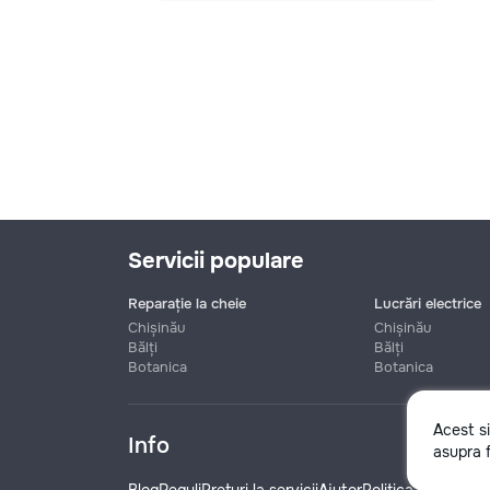
Servicii populare
Reparație la cheie
Lucrări electrice
Chișinău
Chișinău
Bălți
Bălți
Botanica
Botanica
Nume
Acest s
Info
asupra f
Telefon