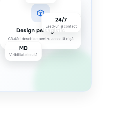
24/7
Lead-uri și contact
Design peisagistic
Căutări deschise pentru această nișă
MD
Vizibilitate locală