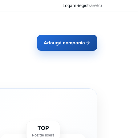
Logare
Registrare
Ru
Adaugă compania
TOP
Poziție liberă