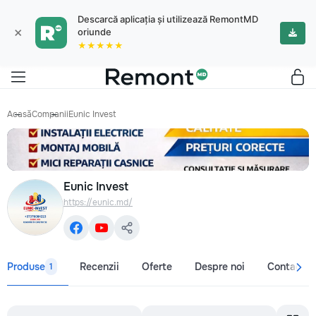
Descarcă aplicația și utilizează RemontMD
×
oriunde
★★★★★
Acasă
Companii
Eunic Invest
Eunic Invest
https://eunic.md/
Produse
Recenzii
Oferte
Despre noi
Contacte
1