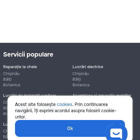
Servicii populare
Reparație la cheie
Lucrări electrice
Chișinău
Chișinău
Bălți
Bălți
Botanica
Botanica
Lucrări de instalații sanitare
Asamblare și reparație mobilier
Chișinău
Chișinău
Acest site folosește
cookies
. Prin continuarea
Bălți
Bălți
navigării, îți exprimi acordul asupra folosirii cookie-
Botanica
Botanica
urilor.
Lucrări de construcție și instalare
Ok
Chișinău
Bălți