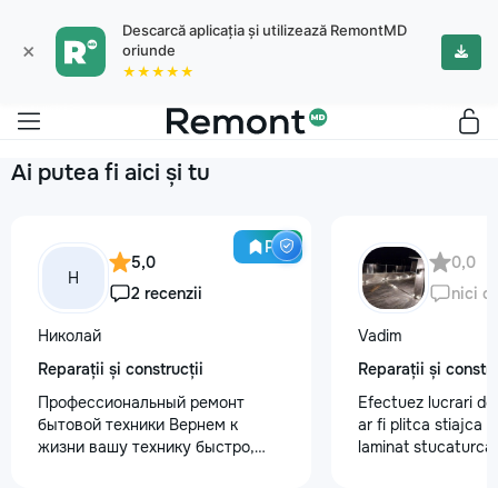
Descarcă aplicația și utilizează RemontMD
×
oriunde
★★★★★
Ai putea fi aici și tu
Pro
5,0
0,0
Н
2 recenzii
nici o
Николай
Vadim
Reparații și construcții
Reparații și constru
Профессиональный ремонт
Efectuez lucrari de
бытовой техники Вернем к
ar fi plitca stiajca
жизни вашу технику быстро,
laminat stucaturca.
честно и с гарантией! Мои
lemnu cum ar fi va
главные преимущества: ⏱️
nevoe apelati 068