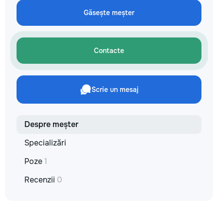
не включается? Не спешите
покупать новую! Спасем ваш
Găsește meșter
бюджет.
Contacte
Scrie un mesaj
Despre meșter
Specializări
Poze
1
Recenzii
0