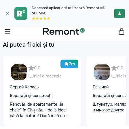
Descarcă aplicația și utilizează RemontMD
×
oriunde
★★★★★
Ai putea fi aici și tu
Pro
0,0
0,0
nici o recenzie
nici o
Сергей Карась
Евгений
Reparații și construcții
Reparații și constru
Renovări de apartamente „la
Штукатур, маляр ,
cheie” în Chișinău – de la idee
и многое другое
până la mutare! Dacă încă nu
aveți un design-proiect, nu este o
problemă. Vă putem realiza un