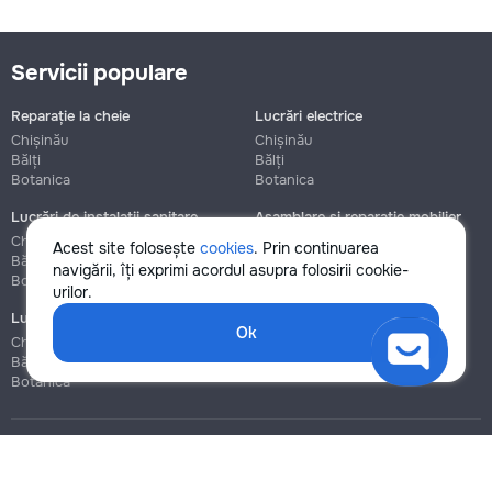
Servicii populare
Reparație la cheie
Lucrări electrice
Chișinău
Chișinău
Bălți
Bălți
Botanica
Botanica
Lucrări de instalații sanitare
Asamblare și reparație mobilier
Chișinău
Chișinău
Acest site folosește
cookies
. Prin continuarea
Bălți
Bălți
navigării, îți exprimi acordul asupra folosirii cookie-
Botanica
Botanica
urilor.
Lucrări de construcție și instalare
Ok
Chișinău
Bălți
Botanica
Blog
Reguli