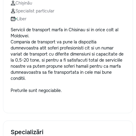
Chișinău
la fiecare detaliu. Contactați-ne
Specialist particular
pentru o consultație gratuită și un
deviz fără obligații: 069 376 542
Liber
+373 603 31 178 Viber | WhatsApp
| Telegram Disponibili zilnic pentru
Servicii de transport marfa in Chisinau si in orice colt al
consultații și programări. Deviz
Moldovei.
gratuit Consultanță profesională
Compania de transport va pune la dispozitia
Soluții pentru orice buget
dumnevoastra atit soferi profesionisti cit si un numar
Reparații executate la timp și cu
variat de transport cu diferite dimensiuni si capacitate de
responsabilitate. Transformăm
la 0,5-20 tone, si pentru a fi satisfacuti total de serviciile
ideile în locuințe confortabile,
noastre va putem propune soferi hamali pentru ca marfa
moderne și funcționale! Calitatea
dumneavoastra sa fie transportata in cele mai bune
noastră – liniștea și confortul
conditii.
dumneavoastră!
Preturile sunt negociabile.
Specializări