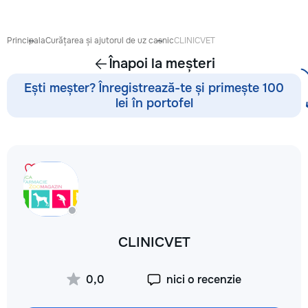
антикварной мебе
восстановление п
устранение сколо
Principala
Curățarea și ajutorul de uz casnic
CLINICVET
покраска и перек
Înapoi la meșteri
кухонных фасадов
гардеробных, при
Ești meșter? Înregistrează-te și primește 100
покраска и восст
lei în portofel
входных и межко
дверей — резные 
фасады, декорати
перголы и садовы
конструкции: защ
обработка, покра
массивом, шпоно
Подбираю цвет и 
интерьер — матовы
патина, состарива
CLINICVET
тонировка под ну
дерева. Главное в
— качество поверх
0,0
nici o recenzie
Ровное покрытие б
полос, аккуратные