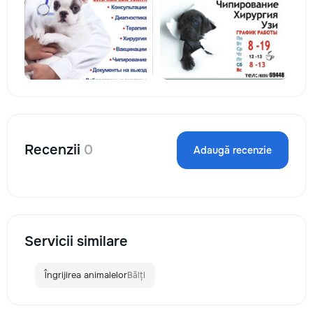
Recenzii
0
Adaugă recenzie
Servicii similare
Îngrijirea animalelor
Bălți