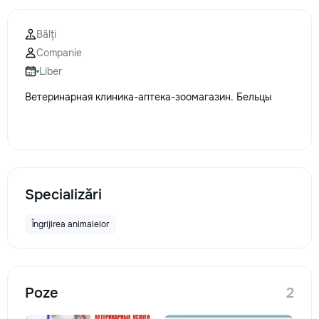
Bălți
Companie
Liber
Ветеринарная клиника-аптека-зоомагазин. Бельцы
Specializări
Îngrijirea animalelor
Poze
2