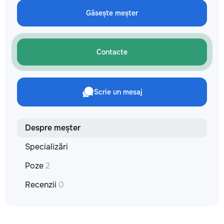
кромки, чистая ра
Găsește meșter
резьбой. Кишинёв 
Выезд на замер, к
по цвету и покрыт
Contacte
Scrie un mesaj
Despre meșter
Specializări
Poze
2
Recenzii
0