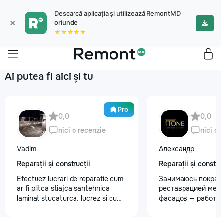
Descarcă aplicația și utilizează RemontMD
×
oriunde
★★★★★
Ai putea fi aici și tu
Pro
0,0
0,0
nici o recenzie
nici o
Vadim
Александр
Reparații și construcții
Reparații și constru
Efectuez lucrari de reparatie cum
Занимаюсь покрас
ar fi plitca stiajca santehnica
реставрацией меб
laminat stucaturca. lucrez si cu
фасадов — работа
lemnu cum ar fi vagonca cine are
любой сложности.
nevoe apelati 068368379
реставрация стар