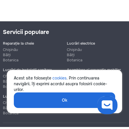
Servicii populare
Reparație la cheie
Lucrări electrice
Chișinău
Chișinău
Bălți
Bălți
Botanica
Botanica
Lucrări de instalații sanitare
Asamblare și reparație mobilier
Chișinău
Chișinău
Acest site folosește
cookies
. Prin continuarea
Bălți
Bălți
navigării, îți exprimi acordul asupra folosirii cookie-
Botanica
Botanica
urilor.
Lucrări de construcție și instalare
Ok
Chișinău
Bălți
Botanica