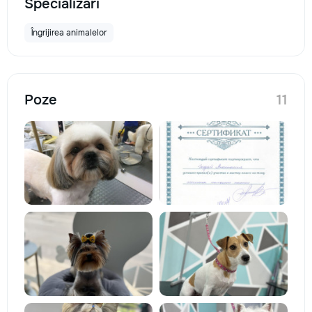
Specializări
Îngrijirea animalelor
Poze
11