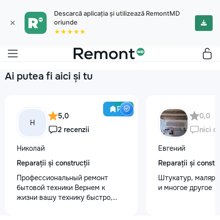
Descarcă aplicația și utilizează RemontMD
×
oriunde
★★★★★
Ai putea fi aici și tu
Pro
5,0
0,0
Н
2 recenzii
nici o
Николай
Евгений
Reparații și construcții
Reparații și constru
Профессиональный ремонт
Штукатур, маляр ,
бытовой техники Вернем к
и многое другое
жизни вашу технику быстро,
честно и с гарантией! Мои
главные преимущества: ⏱️