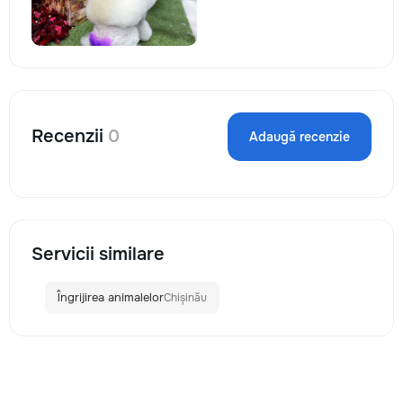
Recenzii
0
Adaugă recenzie
Servicii similare
Îngrijirea animalelor
Chișinău