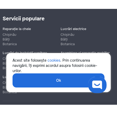
Servicii populare
Reparație la cheie
Lucrări electrice
Chișinău
Chișinău
Bălți
Bălți
Botanica
Botanica
Lucrări de instalații sanitare
Asamblare și reparație mobilier
Chișinău
Chișinău
Acest site folosește
cookies
. Prin continuarea
Bălți
Bălți
navigării, îți exprimi acordul asupra folosirii cookie-
Botanica
Botanica
urilor.
Lucrări de construcție și instalare
Ok
Chișinău
Bălți
Botanica
Blog
Reguli