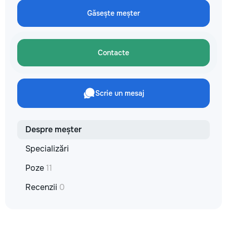
не включается? Не спешите
покупать новую! Спасем ваш
Găsește meșter
бюджет.
Contacte
Scrie un mesaj
Despre meșter
Specializări
Poze
11
Recenzii
0