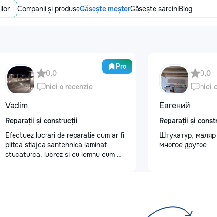
ilor
Companii și produse
Găsește meșter
Găsește sarcini
Blog
Pro
0,0
0,0
nici o recenzie
nici 
Vadim
Евгений
Reparații și construcții
Reparații și constr
Efectuez lucrari de reparatie cum ar fi
Штукатур, маляр 
plitca stiajca santehnica laminat
многое другое
stucaturca. lucrez si cu lemnu cum ar
fi vagonca cine are nevoe apelati
068368379