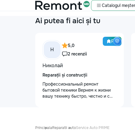
Catalogul meșter
Ai putea fi aici și tu
Pro
5,0
Н
2 recenzii
Николай
Reparații și construcții
Профессиональный ремонт
бытовой техники Вернем к жизни
вашу технику быстро, честно и с
гарантией! Мои главные
преимущества: ⏱️ Выезд на дом:
Работаем во всех районах и
пригородах. Мастер приедет в
течение 1–2 часов после заявки. 📉
Principala
Reparatii auto
Service Auto PRIME
Цены ниже сервисных: Работаем