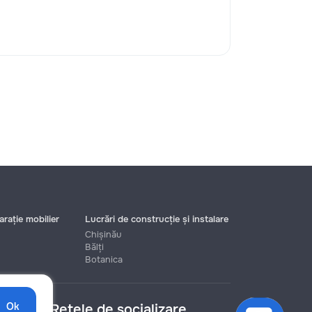
rație mobilier
Lucrări de construcție și instalare
Chișinău
Bălți
Botanica
Ok
Rețele de socializare