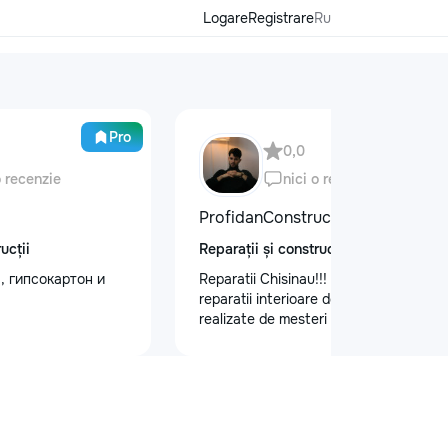
Logare
Registrare
Ru
Pro
0,0
o recenzie
nici o recenzie
ProfidanConstruct
ucții
Reparații și construcții
, гипсокартон и
Reparatii Chisinau!!! Oferim servicii de
reparatii interioare de calitate,
realizate de mesteri cu experienta.
Ne bazam pe seriozitate, atenție la
detalii si rezultate durabile.
Programează acum o vizita la nr. de
telefon: 079557886