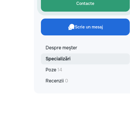
Contacte
Scrie un mesaj
Despre meșter
Specializări
Poze
14
Recenzii
0