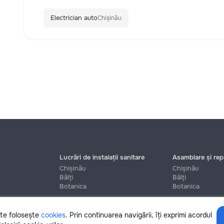
Electrician auto
Chișinău
Lucrări de instalații sanitare
Asamblare și repa
Chișinău
Chișinău
Bălți
Bălți
Botanica
Botanica
ite folosește
cookies
. Prin continuarea navigării, îți exprimi acordul
Ajutor