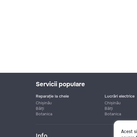
Servicii populare
Reparație la cheie
Lucrări electrice
Chișinău
Chișinău
Bălți
Bălți
Botanica
Botanica
Nume
Acest s
Info