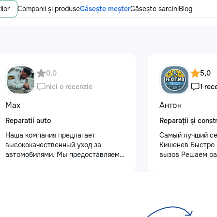
ilor
Companii și produse
Găsește meșter
Găsește sarcini
Blog
0,0
5,0
nici o recenzie
1 rec
Max
Антон
Reparatii auto
Reparații și constr
Наша компания предлагает
Самый лучший се
высококачественный уход за
Кишенев Быстро 
автомобилями. Мы предоставляем
вызов Решаем ра
услуги полировки кузова для
сложности Лучша
восстановления блеска, ремонт
предоставляется
сколов и трещин на лобовом стекле
Услуги “Муж на ч
для обеспечения безопасности.
Надежно, Удобно
Также выполняем оклейку
быту? Наши про
защитными пленками, полировку
услуги “Муж на ч