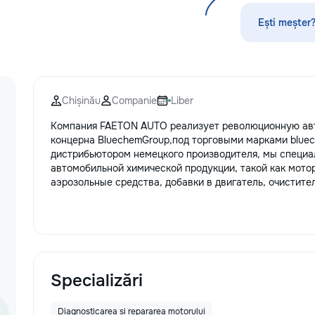
стекла для улучшения видимости и
справиться с лю
ремонт царапин на кузове.
ремонтами и зада
Ești meșter?
Дополнительно предлагаем
даче! Мы предос
выпрямление вмятин без покраски,
спектр услуг, ис
нанесение защитных составов,
минимальный наб
тонировку в соответствии с
чтобы помочь ва
законодательством и химчистку
эффективно реши
Chișinău
Companie
Liber
салона. Услуги по полировке хрома
проблемы. Наши 
и антихрому придают автомобилю
• Сборка и разбо
Компания FAETON AUTO реализует революционную авт
стиль, а защитная пленка на фары
быстрота и точно
концерна BluechemGroup,под торговыми марками blue
защищает от повреждений. Мы
мебели: от стуль
дистрибьютором немецкого производителя, мы специа
придерживаемся высоких
полок. • Монтаж 
автомобильной химической продукции, такой как мото
стандартов обслуживания,
установка картин
аэрозольные средства, добавки в двигатель, очистител
используя передовые технологии.
крючков и штор. 
Доверьте нам заботу о вашем
надежны и безоп
автомобиле, и он будет радовать
ремонт сантехни
вас долгие годы.
протечек, замена
сливных механиз
унитазов и ракови
Электрические р
Specializări
розеток, выключа
подключение быто
Diagnosticarea și repararea motorului