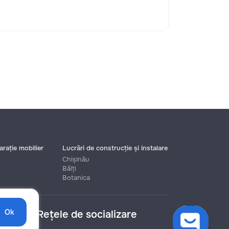
rație mobilier
Lucrări de construcție și instalare
Chișinău
Bălți
Botanica
Ok
Rețele de socializare