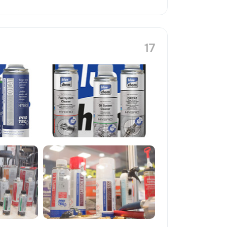
ивание окон и
ровка дверей и
ель, установка
 и отделка —
заделка трещин,
17
ругие мелкие
ы. •
 и уборка —
зации
тановке полок, а
во и помощь в
 Почему выбирают
онализм — опыт и
лям, мы заботимся
ы. • Удобство —
е время, с
струментами. •
— честные
ытых затрат. С
надежных руках!
 помощью — мы
ачу быстро и