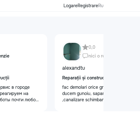
Logare
Registrare
Ru
0,0
enzie
nici o recenzie
alexandtu
ucții
Reparații și construcții
рвис в городе
fac demolari orice greutate de lucru si
реагируем на
ducem gunoiu, sapam gropi
боты почти любой
,canalizare schimbam trubele.Montam
я сфера услуг
gipsocarеon dupa proect.
 с нашей стороны
ас” — Быстро,
! Нужна помощь в
фессиональные
ас” помогут вам