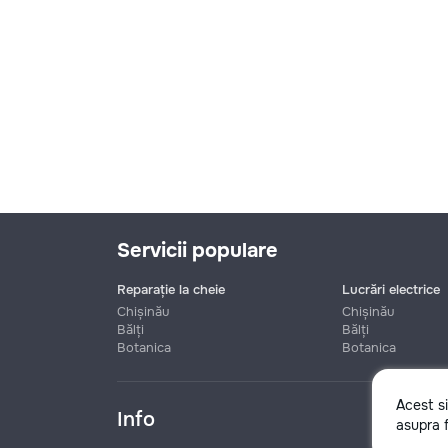
Servicii populare
Reparație la cheie
Lucrări electrice
Chișinău
Chișinău
Bălți
Bălți
Botanica
Botanica
Nume
Acest s
Info
asupra f
Telefon