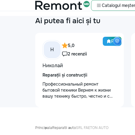
Catalogul meșter
Ai putea fi aici și tu
Pro
5,0
Н
2 recenzii
Николай
Reparații și construcții
Профессиональный ремонт
бытовой техники Вернем к жизни
вашу технику быстро, честно и с
гарантией! Мои главные
преимущества: ⏱️ Выезд на дом:
Работаем во всех районах и
пригородах. Мастер приедет в
течение 1–2 часов после заявки. 📉
Principala
Reparatii auto
SRL FAETON AUTO
Цены ниже сервисных: Работаем