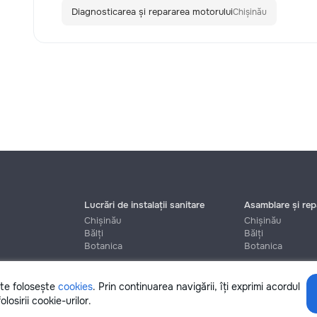
Diagnosticarea și repararea motorului
Chișinău
Lucrări de instalații sanitare
Asamblare și repa
Chișinău
Chișinău
Bălți
Bălți
Botanica
Botanica
ite folosește
cookies
. Prin continuarea navigării, îți exprimi acordul
Ajutor
olosirii cookie-urilor.