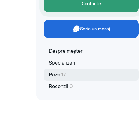
Contacte
Scrie un mesaj
Despre meșter
Specializări
Poze
17
Recenzii
0