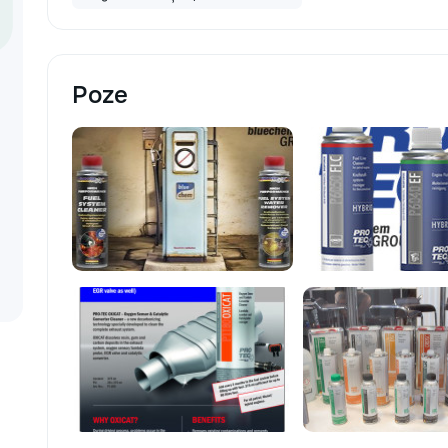
Ремонт и обслуж
дверей — регули
окон, замена пет
замков. • Ремонт
поклейка обоев, 
Poze
замена плитки, д
отделочные работ
Благоустройство
помощь в органи
пространства, ус
также садоводст
уходе за дачей.
нас? • Професси
внимание к дета
о качестве работ
приедем в удобно
необходимыми ин
Доступные цены 
расценки без скр
нами ваш дом в 
Обращайтесь за
решим любую зад
качественно.