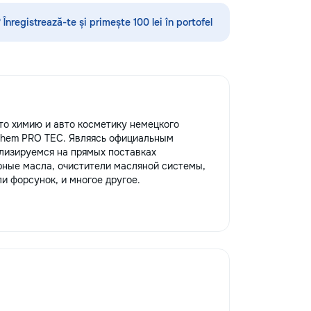
быми мелкими
чами в доме и на
 Înregistrează-te și primește 100 lei în portofel
тавляем широкий
пользуя
ор инструментов,
м быстро и
ть бытовые
услуги включают:
рка мебели —
о химию и авто косметику немецкого
сть в установке
chem PRO TEC. Являясь официальным
ев до шкафов и
лизируемся на прямых поставках
и крепление —
рные масла, очистители масляной системы,
, зеркал, полок,
и форсунок, и многое другое.
Все крепления
асны. • Мелкий
ки — устранение
 смесителей,
мов, ремонт
н. •
аботы — замена
телей, лампочек,
вой техники. •