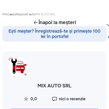
Выезд на дом: Раб
районах и пригоро
приедет в течение
Principala
Reparatii auto
MIX AUTO SRL
после заявки. 📉 
Înapoi la meșteri
сервисных: Работ
посредников, поэ
Ești meșter? Înregistrează-te și primește 100
обойдется на 30–
lei în portofel
⚙️ Оригинальные з
Используем тольк
проверенные или 
аналоги. Что я ре
Стиральные и по
машины, сушильны
Электрические и 
плиты, духовые ш
Микроволновые пе
🧹 Пылесосы и ме
MIX AUTO SRL
техника Водонагр
Электропроводку и
связано с электри
0,0
nici o recenzie
Сантехнические р
техника сломалась