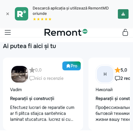
Descarcă aplicația și utilizează RemontMD
×
oriunde
★★★★★
Ai putea fi aici și tu
Pro
0,0
5,0
Н
nici o recenzie
2 rece
Vadim
Николай
Reparații și construcții
Reparații și constru
Efectuez lucrari de reparatie cum
Профессиональны
ar fi plitca stiajca santehnica
бытовой техники 
laminat stucaturca. lucrez si cu
жизни вашу техни
lemnu cum ar fi vagonca cine are
честно и с гарант
nevoe apelati 068368379
главные преимуще