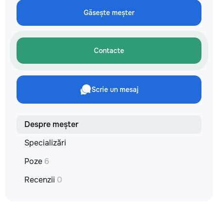
не включается? Н
Găsește meșter
покупать новую! 
бюджет.
Contacte
Scrie un mesaj
Despre meșter
Specializări
Poze
6
Recenzii
0