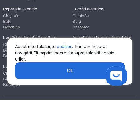
Reparație la cheie
Lucrări electrice
Chișinău
Chișinău
Bălți
Bălți
Botanica
Botanica
Lucrări de instalații sanitare
Asamblare și reparație mobilier
Chișinău
Chișinău
Acest site folosește
cookies
. Prin continuarea
Bălți
Bălți
navigării, îți exprimi acordul asupra folosirii cookie-
Botanica
Botanica
urilor.
Lucrări de construcție și instalare
Ok
Chișinău
Bălți
Botanica
Blog
Reguli
Prețuri la servicii
Ajutor
Politica de confidențialitate
Cookies