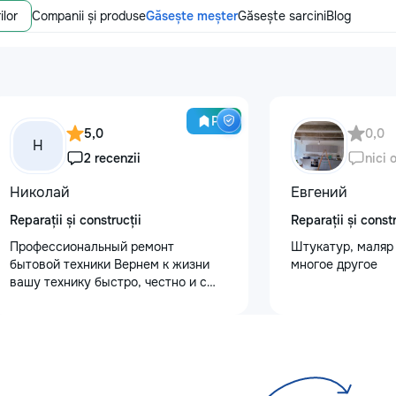
ilor
Companii și produse
Găsește meșter
Găsește sarcini
Blog
Pro
5,0
0,0
Н
2 recenzii
nici 
Николай
Евгений
Reparații și construcții
Reparații și constr
Профессиональный ремонт
Штукатур, маляр 
бытовой техники Вернем к жизни
многое другое
вашу технику быстро, честно и с
гарантией! Мои главные
преимущества: ⏱️ Выезд на дом:
Работаем во всех районах и
пригородах. Мастер приедет в
течение 1–2 часов после заявки. 📉
Цены ниже сервисных: Работаем