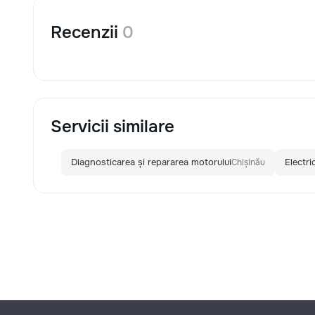
Recenzii
0
Servicii similare
Diagnosticarea și repararea motorului
Electri
Chișinău