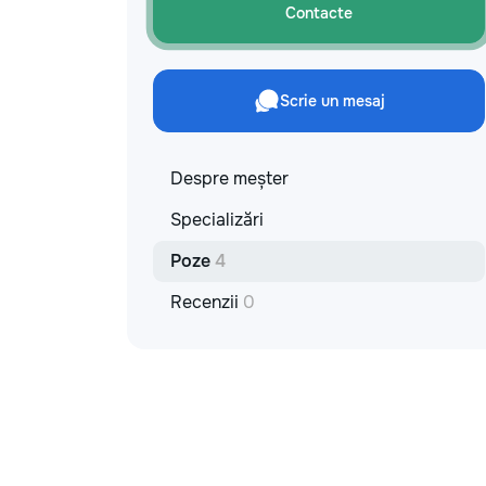
Contacte
Scrie un mesaj
Despre meșter
Specializări
Poze
4
Recenzii
0