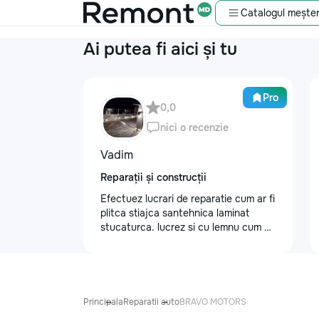
Catalogul meșter
Ai putea fi aici și tu
Pro
0,0
nici o recenzie
Vadim
Reparații și construcții
Efectuez lucrari de reparatie cum ar fi
plitca stiajca santehnica laminat
stucaturca. lucrez si cu lemnu cum ar
fi vagonca cine are nevoe apelati
068368379
Principala
Reparatii auto
BRAVO MOTORS