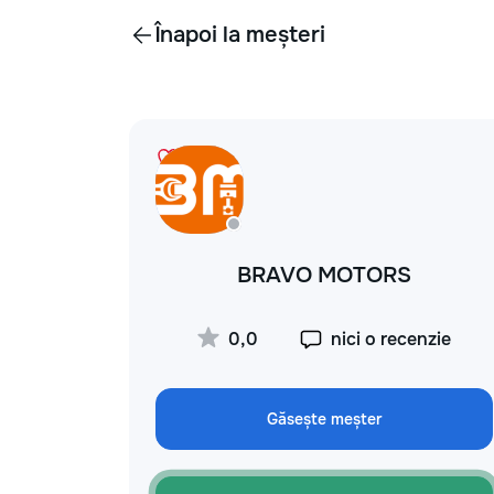
Înapoi la meșteri
BRAVO MOTORS
0,0
nici o recenzie
Găsește meșter