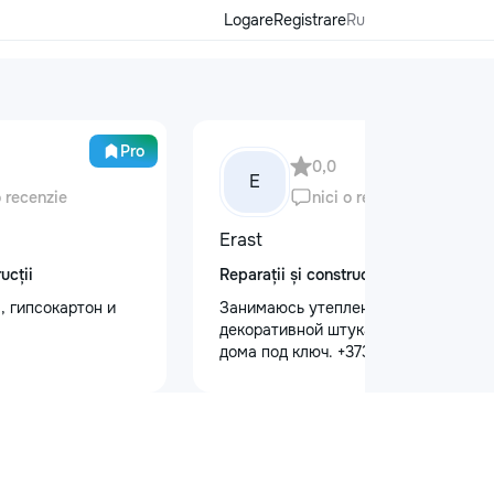
Logare
Registrare
Ru
Pro
Ma
0,0
E
o recenzie
nici o recenzie
Erast
ucții
Reparații și construcții
, гипсокартон и
Занимаюсь утеплением домов,
декоративной штукатуркой. Внутри
дома под ключ. +37368535079