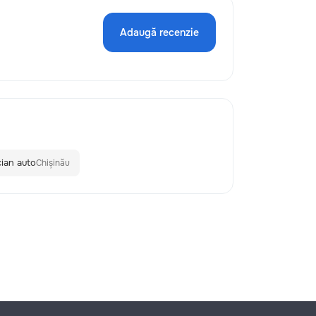
Adaugă recenzie
cian auto
Chișinău