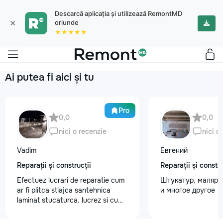
Descarcă aplicația și utilizează RemontMD
×
oriunde
★★★★★
Ai putea fi aici și tu
Pro
0,0
0,0
nici o recenzie
nici o
Vadim
Евгений
Reparații și construcții
Reparații și constru
Efectuez lucrari de reparatie cum
Штукатур, маляр ,
ar fi plitca stiajca santehnica
и многое другое
laminat stucaturca. lucrez si cu
lemnu cum ar fi vagonca cine are
nevoe apelati 068368379