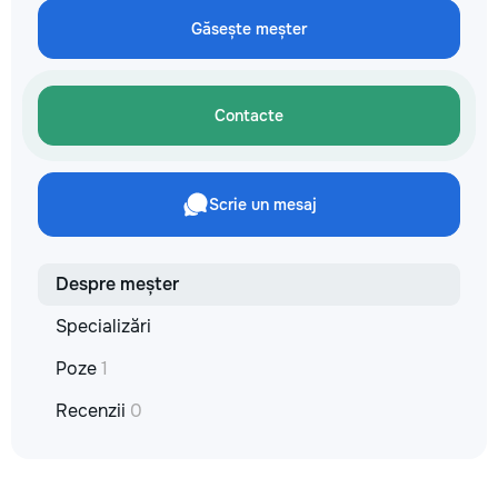
Găsește meșter
Contacte
Scrie un mesaj
Despre meșter
Specializări
Poze
1
Recenzii
0