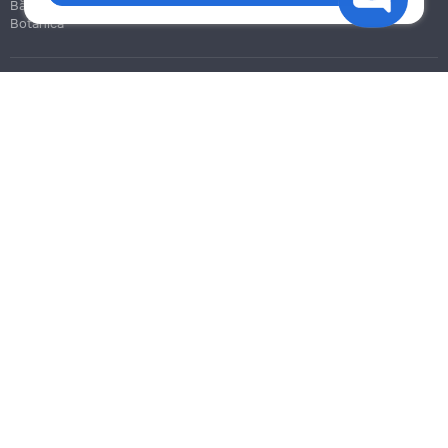
Bălți
Botanica
Blog
Reguli
Prețuri la servicii
Ajutor
Politica de confidențialitate
Cookies
Scrie în suport
info@remont.md
SRL "Br Team Pro"