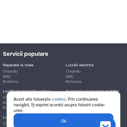
Servicii populare
Reparație la cheie
Lucrări electrice
Chișinău
Chișinău
Bălți
Bălți
Botanica
Botanica
Lucrări de instalații sanitare
Asamblare și reparație mobilier
Chișinău
Chișinău
Acest site folosește
cookies
. Prin continuarea
Bălți
Bălți
navigării, îți exprimi acordul asupra folosirii cookie-
Botanica
Botanica
urilor.
Lucrări de construcție și instalare
Ok
Chișinău