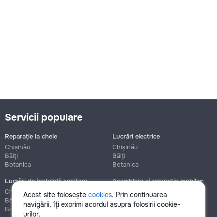
Servicii populare
Reparație la cheie
Lucrări electrice
Chișinău
Chișinău
Bălți
Bălți
Botanica
Botanica
Lucrări de instalații sanitare
Asamblare și reparație mobilier
Chișinău
Chișinău
Acest site folosește
cookies
. Prin continuarea
Bălți
Bălți
navigării, îți exprimi acordul asupra folosirii cookie-
Botanica
Botanica
urilor.