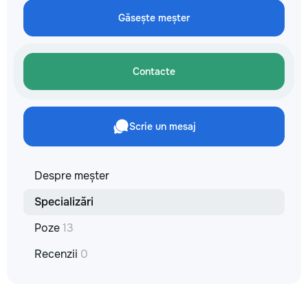
не включается? Не спешите
✔ Обучение взро
покупать новую! Спасем ваш
Găsește meșter
Бесплатный пробн
бюджет.
Contacte
Scrie un mesaj
Despre meșter
Specializări
Poze
13
Recenzii
0