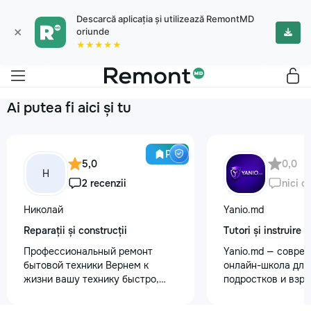
Descarcă aplicația și utilizează RemontMD
×
oriunde
★★★★★
Ai putea fi aici și tu
Pro
5,0
0,0
Н
2 recenzii
nici o
Николай
Yanio.md
Reparații și construcții
Tutori și instruire
Профессиональный ремонт
Yanio.md — совре
бытовой техники Вернем к
онлайн-школа для 
жизни вашу технику быстро,
подростков и взр
честно и с гарантией! Мои
помогаем ученика
главные преимущества: ⏱️
знания по школьн