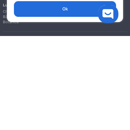
Lucrări de construcție și instalare
Ok
Chișinău
Bălți
Botanica
Blog
Reguli
Prețuri la servicii
Ajutor
Politica de confidențialitate
Cookies
Scrie în suport
info@remont.md
SRL "Br Team Pro"