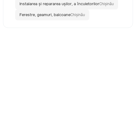
Instalarea și repararea ușilor, a încuietorilor
Chișinău
Ferestre, geamuri, balcoane
Chișinău