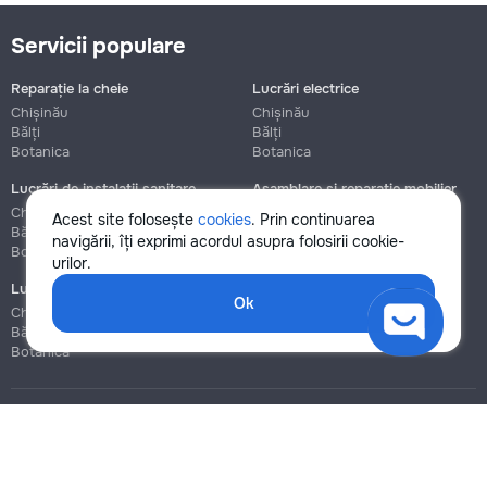
Servicii populare
Reparație la cheie
Lucrări electrice
Chișinău
Chișinău
Bălți
Bălți
Botanica
Botanica
Lucrări de instalații sanitare
Asamblare și reparație mobilier
Chișinău
Chișinău
Acest site folosește
cookies
. Prin continuarea
Bălți
Bălți
navigării, îți exprimi acordul asupra folosirii cookie-
Botanica
Botanica
urilor.
Lucrări de construcție și instalare
Ok
Chișinău
Bălți
Botanica
Blog
Reguli
Prețuri la servicii