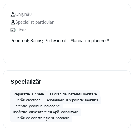
la fiecare detaliu.
pentru o consultație
Chișinău
deviz fără obligați
Specialist particular
+373 603 31 178 Vi
| Telegram Disponibil
Liber
consultații și progr
Punctual; Serios; Profesional - Munca ii o placere!!!
gratuit Consultanță
Soluții pentru orice
Reparații executate
responsabilitate. 
ideile în locuințe co
moderne și funcțion
noastră – liniștea ș
Specializări
dumneavoastră!
Reparație la cheie
Lucrări de instalații sanitare
Lucrări electrice
Asamblare și reparație mobilier
Ferestre, geamuri, balcoane
Încălzire, alimentare cu apă, canalizare
Lucrări de construcție și instalare