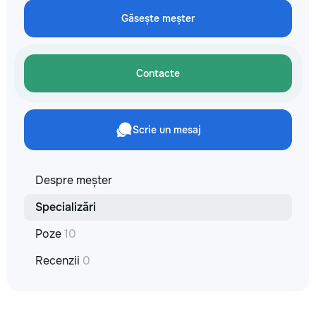
не включается? Не спешите
reparație veți răm
покупать новую! Спасем ваш
Găsește meșter
comunicațiilor ascu
бюджет.
fotografiile tuturor
importante. Curățe
profesională Predă
Contacte
apartamentul compl
pentru locuit – curat
fără deșeuri de con
Prețuri orientative 
Scrie un mesaj
materiale: Prețurile
producătorului, bran
categoria produsulu
porțelanată – de l
Despre meșter
lei/m² Laminat – d
lei/m² Materiale pen
Specializări
brute – de la 1 500
de apartament Uși i
Poze
10
la 2 500–7 000+ le
extensibil – de la 
Recenzii
0
Calitatea noastră –
dumneavoastră! Re
interiorul cât mai a
de proiectul de des