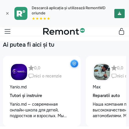
Descarcă aplicația și utilizează RemontMD
×
oriunde
★★★★★
Ai putea fi aici și tu
0,0
0,0
nici o recenzie
nici o
Yanio.md
Max
Tutori și instruire
Reparatii auto
Yanio.md — современная
Наша компания пр
онлайн-школа для детей,
высококачественн
подростков и взрослых. Мы
автомобилями. М
помогаем ученикам улучшать
предоставляем ус
знания по школьным предметам,
полировки кузова 