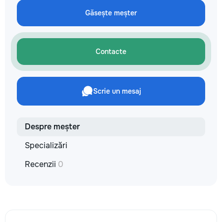
✔ Обучение взрослых ✔
технологии. Дове
Бесплатный пробный урок
Găsește meșter
заботу о вашем а
он будет радовать
годы.
Contacte
Scrie un mesaj
Despre meșter
Specializări
Recenzii
0