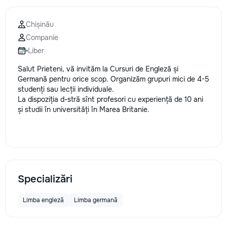
Chișinău
Companie
Liber
Salut Prieteni, vă invităm la Cursuri de Engleză și
Germană pentru orice scop. Organizăm grupuri mici de 4-5
studenți sau lecții individuale.
La dispoziția d-stră sînt profesori cu experiență de 10 ani
și studii în universități în Marea Britanie.
Specializări
Limba engleză
Limba germană