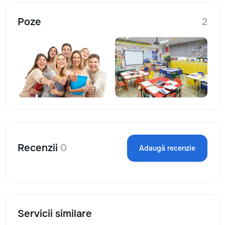
Poze
2
Recenzii
0
Adaugă recenzie
Servicii similare