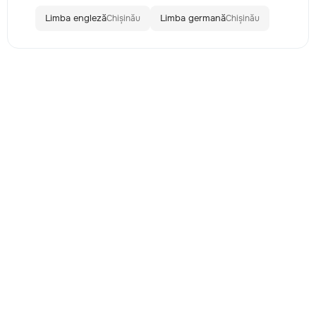
Limba engleză
Limba germană
Chișinău
Chișinău