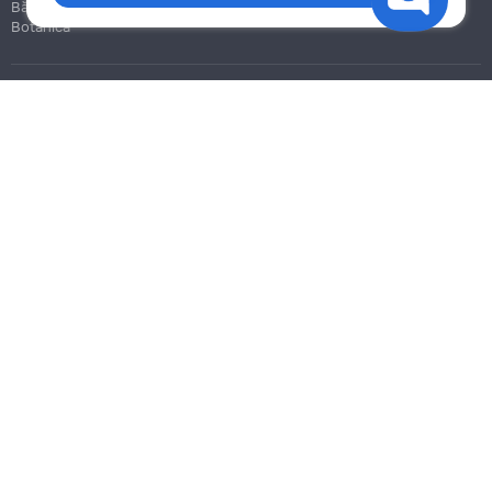
Bălți
Botanica
Blog
Reguli
Prețuri la servicii
Ajutor
Politica de confidențialitate
Cookies
Scrie în suport
info@remont.md
SRL "Br Team Pro"