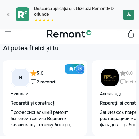
Descarcă aplicația și utilizează RemontMD
×
oriunde
★★★★★
Ai putea fi aici și tu
Pro
5,0
0,0
Н
2 recenzii
nici o
Николай
Александр
Reparații și construcții
Reparații și constru
Профессиональный ремонт
Занимаюсь покрас
бытовой техники Вернем к
реставрацией меб
жизни вашу технику быстро,
фасадов — работа
честно и с гарантией! Мои
любой сложности.
главные преимущества: ⏱️
реставрация стар