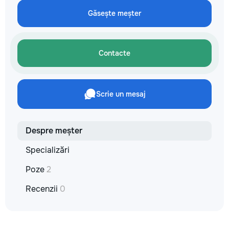
не включается? Не спешите
кромки, чистая ра
покупать новую! Спасем ваш
Găsește meșter
резьбой. Кишинёв 
бюджет.
Выезд на замер, к
по цвету и покрыт
Contacte
Scrie un mesaj
Despre meșter
Specializări
Poze
2
Recenzii
0