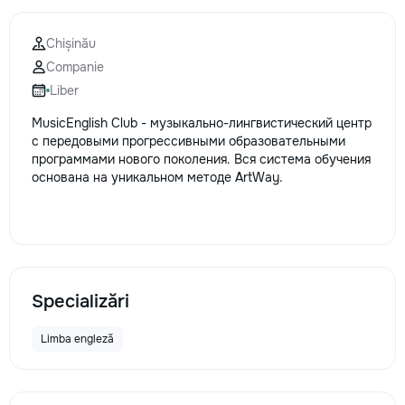
Chișinău
Companie
Liber
MusicEnglish Club - музыкально-лингвистический центр
с передовыми прогрессивными образовательными
программами нового поколения. Вся система обучения
основана на уникальном методе ArtWay.
Specializări
Limba engleză