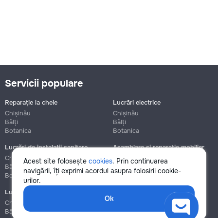
Servicii populare
Reparație la cheie
Lucrări electrice
Chișinău
Chișinău
Bălți
Bălți
Botanica
Botanica
Lucrări de instalații sanitare
Asamblare și reparație mobilier
Chișinău
Chișinău
Acest site folosește
cookies
. Prin continuarea
Bălți
Bălți
navigării, îți exprimi acordul asupra folosirii cookie-
Botanica
Botanica
urilor.
Lucrări de construcție și instalare
Ok
Chișinău
Bălți