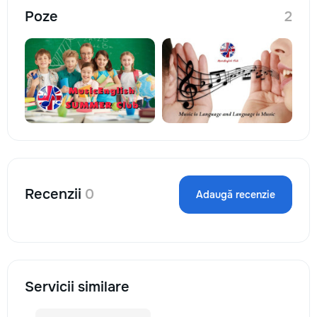
Poze
2
Recenzii
0
Adaugă recenzie
Servicii similare