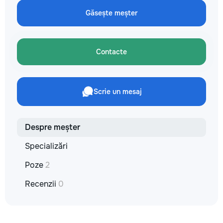
Găsește meșter
Contacte
Scrie un mesaj
Despre meșter
Specializări
Poze
2
Recenzii
0