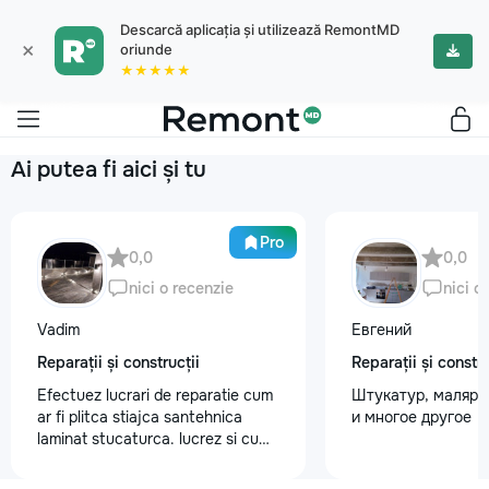
Descarcă aplicația și utilizează RemontMD
×
oriunde
★★★★★
Ai putea fi aici și tu
Pro
0,0
0,0
nici o recenzie
nici o
Vadim
Евгений
Reparații și construcții
Reparații și constru
Efectuez lucrari de reparatie cum
Штукатур, маляр ,
ar fi plitca stiajca santehnica
и многое другое
laminat stucaturca. lucrez si cu
lemnu cum ar fi vagonca cine are
nevoe apelati 068368379