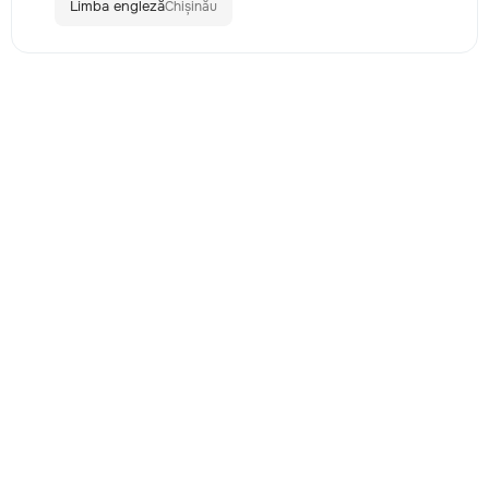
Limba engleză
Chișinău