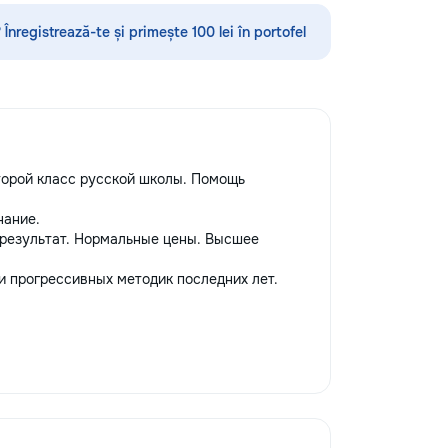
мышления ✨ каллиграфия,
ориентировка в пространстве,
 Înregistrează-te și primește 100 lei în portofel
моторика ✨ подготовка руки к
письму ✨ интересные игровые
задания ✨ эмоционально-
психологическая подготовка к
обучению Для школьников (1–4
классы): ⭐️ помощь по русскому
языку, математике, чтению и
второй класс русской школы. Помощь
письму ⭐️ работа с трудностями в
обучении ⭐️ коррекция чтения,
нание.
развитие речи Каждый ребёнок
 результат. Нормальные цены. Высшее
особенный — я найду подход
именно к вашему! Занятия проходят
и прогрессивных методик последних лет.
весело, динамично, с любовью к
детям и заботой об их развитии.
Пишите в личные сообщения или
звоните: 📱 +37060597613 Обучение
— это интересно! Давайте
открывать этот мир вместе! Ваш
малыш заслуживает лучшего!