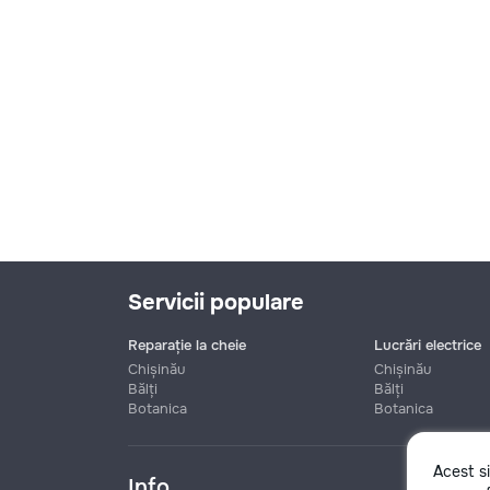
Servicii populare
Reparație la cheie
Lucrări electrice
Chișinău
Chișinău
Bălți
Bălți
Botanica
Botanica
Nume
Acest s
Info