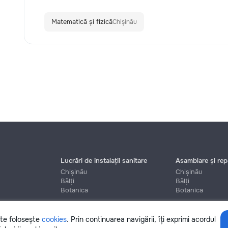
Matematică și fizică
Chișinău
Lucrări de instalații sanitare
Asamblare și repa
Chișinău
Chișinău
Bălți
Bălți
Botanica
Botanica
ite folosește
cookies
. Prin continuarea navigării, îți exprimi acordul
Ajutor