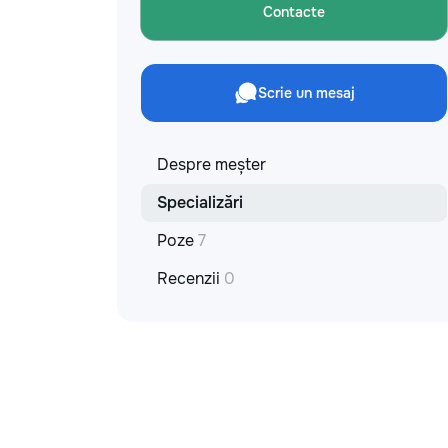
Contacte
Scrie un mesaj
Despre meșter
Specializări
Poze
7
Recenzii
0