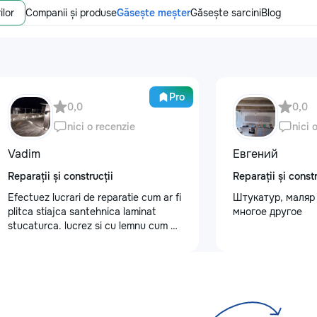
ilor
Companii și produse
Găsește meșter
Găsește sarcini
Blog
Pro
0,0
0,0
nici o recenzie
nici 
Vadim
Евгений
Reparații și construcții
Reparații și constr
Efectuez lucrari de reparatie cum ar fi
Штукатур, маляр 
plitca stiajca santehnica laminat
многое другое
stucaturca. lucrez si cu lemnu cum ar
fi vagonca cine are nevoe apelati
068368379