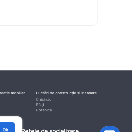
rație mobilier
Lucrări de construcție și instalare
Chișinău
Bălți
Botanica
Ok
Rețele de socializare