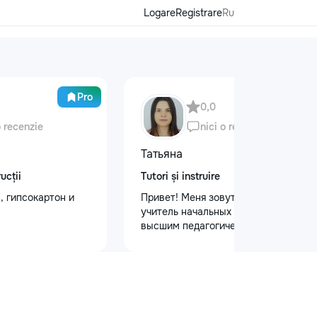
Logare
Registrare
Ru
Pro
0,0
o recenzie
nici o recenzie
Татьяна
ucții
Tutori și instruire
, гипсокартон и
Привет! Меня зовут Татьяна Я —
учитель начальных классов с
высшим педагогическим и
психологическим образованием.
Обучаю с любовью и душой!
Предлагаю: Для малышей: ✨
качественную подготовку к школе
✨ обучение чтению, письму, счёту
✨ развитие речи и логического