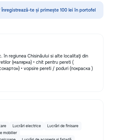
/ acoperise. pentru mai multe detalii
la num.: 069995194
 Înregistrează-te și primește 100 lei în portofel
 în regiunea Chisinăului si alte localitaţi din
etilor (малярка) • chit pentru pereti (
окартон) • vopsire pereti / poduri (покраска )
tare
Lucrări electrice
Lucrări de finisare
e mobilier
 balcoane
Lucrări de acoperiș și fațadă