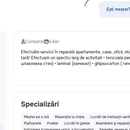
Ești meșter?
Companie
Liber
Efectuăm servicii în reparatii apartamente, case, oficii, etc.
tară! Efectuam un spectru larg de activitati • tencuiala per
шпаклевка стен) • laminat (ламинат) • ghipsocarton ( гипс
Specializări
Meșter pe o oră
Reparație la cheie
Lucrări de instalații sani
Plafoanele
Podele
Lucrări în gresie
Asamblare și reparați
Instalarea și repararea ușilor, a încuietorilor
Ferestre, geamuri,