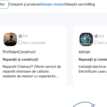
ilor
Companii și produse
Găsește meșter
Găsește sarcini
Blog
0,0
0,0
nici o recenzie
nici 
ProfidanConstruct
Adrian
Reparații și construcții
Reparații și constr
Reparatii Chisinau!!! Oferim servicii de
Instalații electrice
reparatii interioare de calitate,
Electrificam case 
realizate de mesteri cu experienta.
Ne bazam pe seriozitate, atenție la
detalii si rezultate durabile.
Programează acum o vizita la nr. de
telefon: 079557886