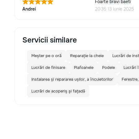
Foarte bravi baeti
Andrei
20:35 13 iunie 2025
Servicii similare
Meșter pe o oră
Reparație la cheie
Lucrări de inst
Lucrări de finisare
Plafoanele
Podele
Lucrări 
Instalarea și repararea ușilor, a încuietorilor
Ferestre,
Lucrări de acoperiș și fațadă