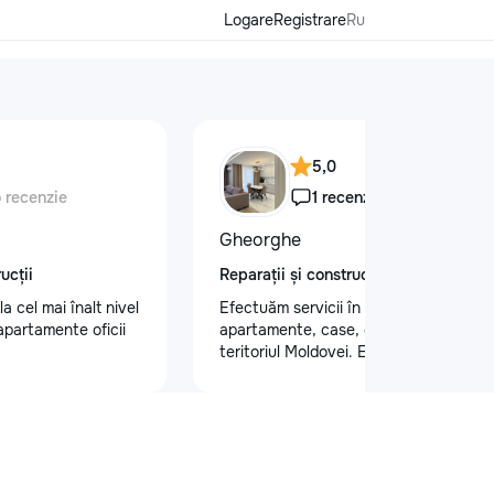
Logare
Registrare
Ru
5,0
o recenzie
1 recenzie
Gheorghe
ucții
Reparații și construcții
 la cel mai înalt nivel
Efectuăm servicii în reparatii
apartamente oficii
apartamente, case, oficii, etc. pe tot
teritoriul Moldovei. Efectuam un
spectru larg de activitati: tencuiala
peretilor /chit pentru pereti/ laminat/
teracota/ghipsocarton /vopsit pereti
,poduri/ electricitate. La fel efectuam
si lucrari de constructie:,montam
,renovam,construim. interior, exterior