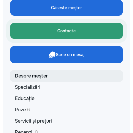
Găsește meșter
Contacte
Scrie un mesaj
Despre meșter
Specializări
Educație
Poze
6
Servicii și prețuri
Recenzii
0