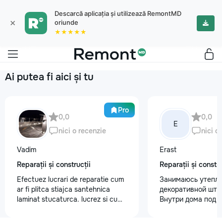
Descarcă aplicația și utilizează RemontMD
×
oriunde
★★★★★
Ai putea fi aici și tu
Pro
0,0
0,0
E
nici o recenzie
nici o
Vadim
Erast
Reparații și construcții
Reparații și constru
Efectuez lucrari de reparatie cum
Занимаюсь утепле
ar fi plitca stiajca santehnica
декоративной шту
laminat stucaturca. lucrez si cu
Внутри дома под к
lemnu cum ar fi vagonca cine are
+37368535079
nevoe apelati 068368379