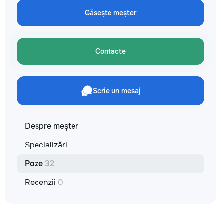
не включается? Не спешите
✔ Обучение взро
покупать новую! Спасем ваш
Găsește meșter
Бесплатный пробн
бюджет.
Contacte
Scrie un mesaj
Despre meșter
Specializări
Poze
32
Recenzii
0