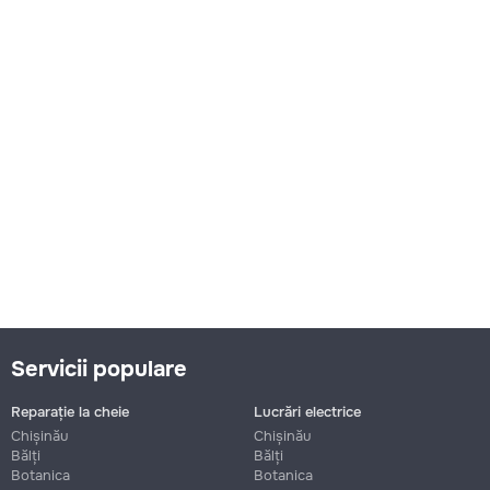
Servicii populare
Reparație la cheie
Lucrări electrice
Chișinău
Chișinău
Bălți
Bălți
Botanica
Botanica