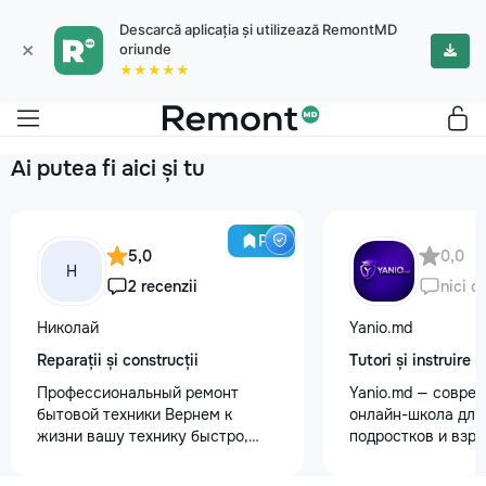
Descarcă aplicația și utilizează RemontMD
×
oriunde
★★★★★
Ai putea fi aici și tu
Pro
5,0
0,0
Н
2 recenzii
nici o
Николай
Yanio.md
Reparații și construcții
Tutori și instruire
Профессиональный ремонт
Yanio.md — совре
бытовой техники Вернем к
онлайн-школа для 
жизни вашу технику быстро,
подростков и взр
честно и с гарантией! Мои
помогаем ученика
главные преимущества: ⏱️
знания по школьн