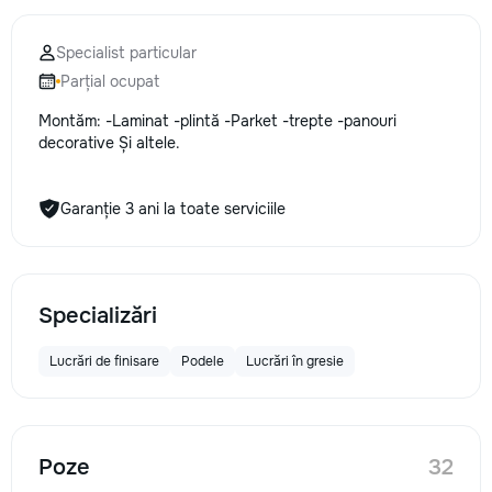
Specialist particular
Parțial ocupat
Montăm: -Laminat -plintă -Parket -trepte -panouri
decorative Și altele.
Garanție 3 ani la toate serviciile
Specializări
Lucrări de finisare
Podele
Lucrări în gresie
Poze
32