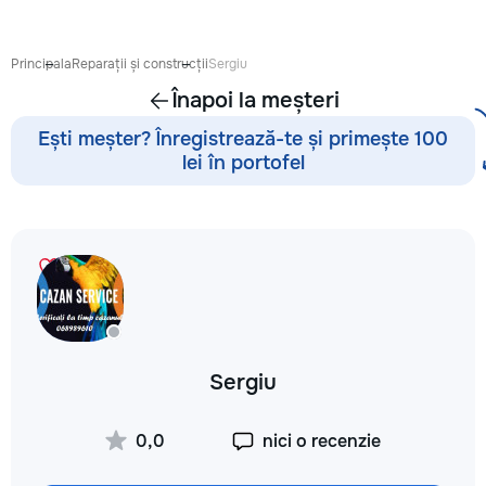
proiect de design p
pentru ca reparația 
confortabilă și ada
Principala
Reparații și construcții
Sergiu
dumneavoastră. Co
Înapoi la meșteri
Garanție 1–2 ani În
contract, fixăm cost
Ești meșter? Înregistrează-te și primește 100
termenele lucrărilor
lei în portofel
garanție reală pent
lucrările executate
reducere Oferim red
materialele de const
finisaj prin furnizori
foto și video săptă
fiecare săptămână p
video de pe șantier
doriți, puteți vizita
obiectul și verifica
Sergiu
lucrărilor. Siguranț
ascunse Înainte de
fotografiem și măsu
0,0
nici o recenzie
electrică, țevile și 
comunicațiile ascu