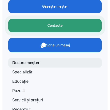
reparație veți răm
Găsește meșter
comunicațiilor ascu
fotografiile tuturor
importante. Curățe
profesională Predă
Contacte
apartamentul compl
pentru locuit – curat
fără deșeuri de con
Prețuri orientative 
Scrie un mesaj
materiale: Prețurile
producătorului, bran
categoria produsulu
porțelanată – de l
Despre meșter
lei/m² Laminat – d
lei/m² Materiale pen
Specializări
brute – de la 1 500
de apartament Uși i
Educație
la 2 500–7 000+ le
extensibil – de la 
Poze
4
Calitatea noastră –
Servicii și prețuri
dumneavoastră! Re
interiorul cât mai a
Recenzii
0
de proiectul de des