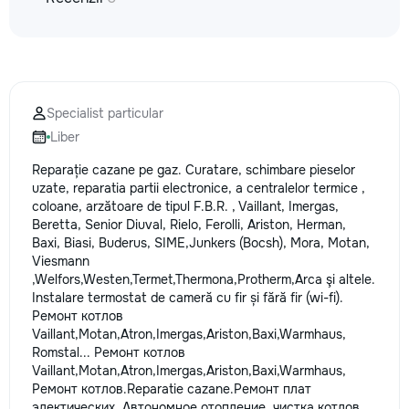
la fiecare detaliu.
pentru o consultație
deviz fără obligați
+373 603 31 178 Vi
| Telegram Disponibil
consultații și progr
Specialist particular
gratuit Consultanță
Liber
Soluții pentru orice
Reparații executate
Reparație cazane pe gaz. Сuratare, schimbare pieselor
responsabilitate. 
uzate, reparatia partii electronice, a centralelor termice ,
ideile în locuințe co
coloane, arzătoare de tipul F.B.R. , Vaillant, Imergas,
moderne și funcțion
Beretta, Senior Diuval, Rielo, Ferolli, Ariston, Herman,
noastră – liniștea ș
Baxi, Biasi, Buderus, SIME,Junkers (Bocsh), Mora, Motan,
dumneavoastră!
Viesmann
,Welfors,Westen,Termet,Thermona,Protherm,Arca şi altele.
Instalare termostat de cameră cu fir și fără fir (wi-fi).
Ремонт котлов
Vaillant,Motan,Atron,Imergas,Ariston,Baxi,Warmhaus,
Romstal... Ремонт котлов
Vaillant,Motan,Atron,Imergas,Ariston,Baxi,Warmhaus,
Ремонт котлов.Reparatie cazane.Ремонт плат
электических. Автономное отопление, чистка котлов,