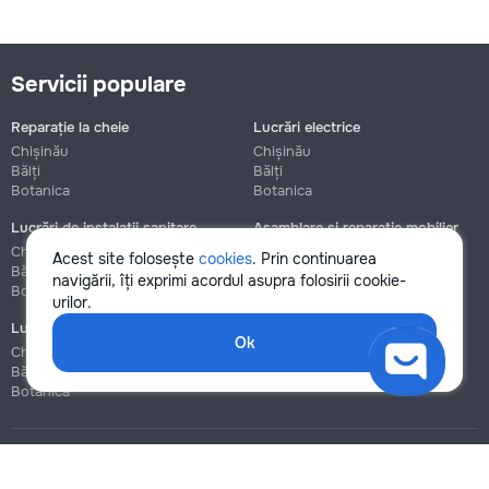
Servicii populare
Reparație la cheie
Lucrări electrice
Chișinău
Chișinău
Bălți
Bălți
Botanica
Botanica
Lucrări de instalații sanitare
Asamblare și reparație mobilier
Chișinău
Chișinău
Acest site folosește
cookies
. Prin continuarea
Bălți
Bălți
navigării, îți exprimi acordul asupra folosirii cookie-
Botanica
Botanica
urilor.
Lucrări de construcție și instalare
Ok
Chișinău
Bălți
Botanica
Blog
Reguli