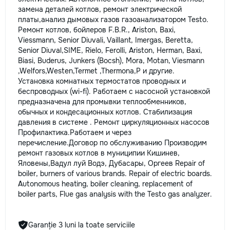
замена деталей котлов, ремонт электрическoй
плaты,анализ дымовых газов газоанализатором Testo.
Ремонт котлов, бойлеров F.B.R., Ariston, Baxi,
Viessmann, Senior Diuvali, Vaillant, Imergas, Beretta,
Senior Diuval,SIME, Rielo, Ferolli, Ariston, Herman, Baxi,
Biasi, Buderus, Junkers (Bocsh), Mora, Motan, Viesmann
,Welfors,Westen,Termet ,Thermona,P и другие.
Установка комнатных термостатов проводных и
беспроводных (wi-fi). Работаем с насосной установкой
предназначена для промывки теплообменников,
обычных и кондесационных котлов. Стабилизация
давления в системе . Ремонт циркуляционных насосов
Профилактика.Работаем и через
перечисление.Договор по обслуживанию Производим
ремонт газовых котлов в муниципии Кишинев,
Яловены,Вадул луй Водэ, Дубасары, Оргеев Repair of
boiler, burners of various brands. Repair of electric boards.
Autonomous heating, boiler cleaning, replacement of
boiler parts, Flue gas analysis with the Testo gas analyzer.
Garanție 3 luni la toate serviciile