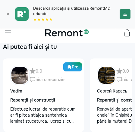
Descarcă aplicația și utilizează RemontMD
×
oriunde
★★★★★
Ai putea fi aici și tu
Pro
0,0
0,0
nici o recenzie
nici o
Vadim
Сергей Карась
Reparații și construcții
Reparații și constru
Efectuez lucrari de reparatie cum
Renovări de aparta
ar fi plitca stiajca santehnica
cheie” în Chișinău –
laminat stucaturca. lucrez si cu
până la mutare! Da
lemnu cum ar fi vagonca cine are
aveți un design-pro
nevoe apelati 068368379
problemă. Vă putem