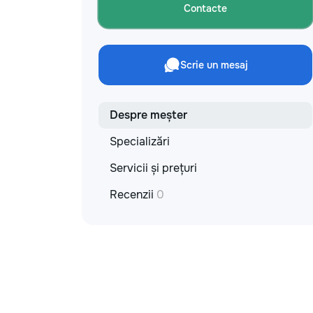
Contacte
Scrie un mesaj
Despre meșter
Specializări
Servicii și prețuri
Recenzii
0