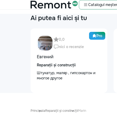
Catalogul meșter
Ai putea fi aici și tu
Pro
0,0
nici o recenzie
Евгений
Reparații și construcții
Штукатур, маляр , гипсокартон и
многое другое
Principala
Reparații și construcții
Marin