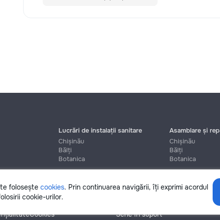
Lucrări de instalații sanitare
Asamblare și repa
Chișinău
Chișinău
Bălți
Bălți
Botanica
Botanica
ite folosește
cookies
. Prin continuarea navigării, îți exprimi acordul
Ajutor
olosirii cookie-urilor.
nțialitate
Cookies
Scrie în suport