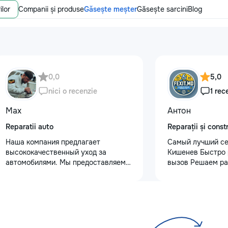
ilor
Companii și produse
Găsește meșter
Găsește sarcini
Blog
0,0
5,0
nici o recenzie
1 rec
Max
Антон
Reparatii auto
Reparații și constr
Наша компания предлагает
Самый лучший се
высококачественный уход за
Кишенев Быстро 
автомобилями. Мы предоставляем
вызов Решаем ра
услуги полировки кузова для
сложности Лучша
восстановления блеска, ремонт
предоставляется
сколов и трещин на лобовом стекле
Услуги “Муж на ч
для обеспечения безопасности.
Надежно, Удобно
Также выполняем оклейку
быту? Наши про
защитными пленками, полировку
услуги “Муж на ч