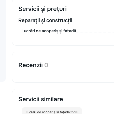
Ремонт и обслуж
дверей — регули
Servicii și prețuri
окон, замена пет
замков. • Ремонт
Reparații și construcții
поклейка обоев, 
замена плитки, д
Lucrări de acoperiș și fațadă
отделочные работ
Благоустройство
помощь в органи
пространства, ус
также садоводст
уходе за дачей.
нас? • Професси
Recenzii
0
внимание к дета
о качестве работ
приедем в удобно
необходимыми ин
Доступные цены 
расценки без скр
нами ваш дом в 
Servicii similare
Обращайтесь за
решим любую зад
Lucrări de acoperiș și fațadă
Codru
качественно.