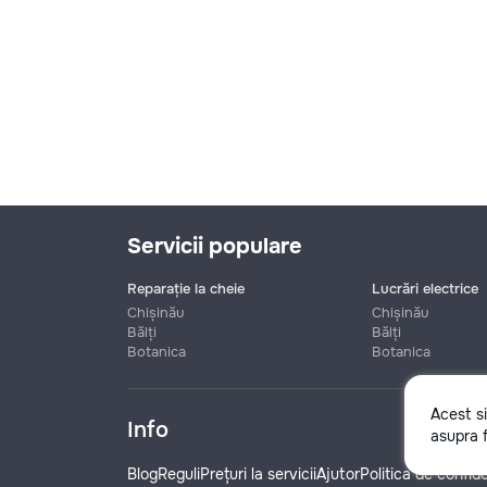
Servicii populare
Reparație la cheie
Lucrări electrice
Chișinău
Chișinău
Bălți
Bălți
Botanica
Botanica
Nume
Acest s
Info
asupra f
Telefon
Blog
Reguli
Prețuri la servicii
Ajutor
Politica de confide