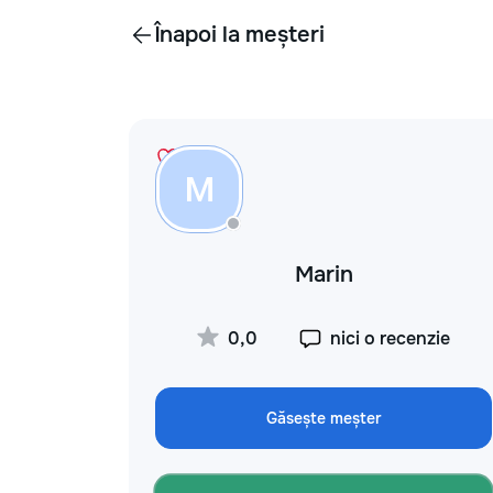
Înapoi la meșteri
M
Marin
0,0
nici o recenzie
Găsește meșter