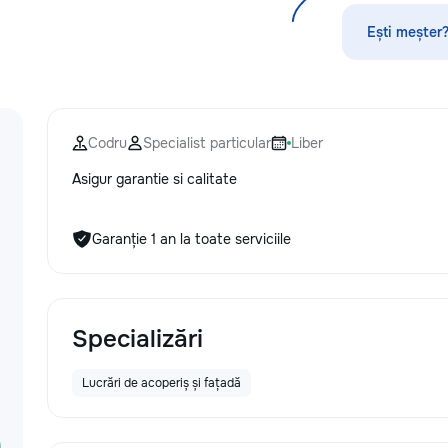
стекла для улучшения видимости и
справиться с лю
ремонт царапин на кузове.
ремонтами и зада
Ești meșter?
Дополнительно предлагаем
даче! Мы предос
выпрямление вмятин без покраски,
спектр услуг, ис
нанесение защитных составов,
минимальный наб
тонировку в соответствии с
чтобы помочь ва
законодательством и химчистку
эффективно реши
Codru
Specialist particular
Liber
салона. Услуги по полировке хрома
проблемы. Наши 
и антихрому придают автомобилю
• Сборка и разбо
Asigur garantie si calitate
стиль, а защитная пленка на фары
быстрота и точно
защищает от повреждений. Мы
мебели: от стуль
придерживаемся высоких
полок. • Монтаж 
Garanție 1 an la toate serviciile
стандартов обслуживания,
установка картин
используя передовые технологии.
крючков и штор. 
Доверьте нам заботу о вашем
надежны и безоп
автомобиле, и он будет радовать
ремонт сантехни
вас долгие годы.
протечек, замена
Specializări
сливных механиз
унитазов и ракови
Lucrări de acoperiș și fațadă
Электрические р
розеток, выключа
подключение быто