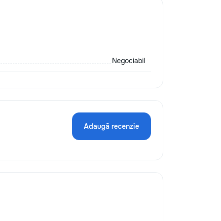
ивание окон и
ровка дверей и
ель, установка
 и отделка —
заделка трещин,
ругие мелкие
ы. •
Negociabil
 и уборка —
зации
тановке полок, а
во и помощь в
 Почему выбирают
онализм — опыт и
Adaugă recenzie
лям, мы заботимся
ы. • Удобство —
е время, с
струментами. •
— честные
ытых затрат. С
надежных руках!
 помощью — мы
ачу быстро и