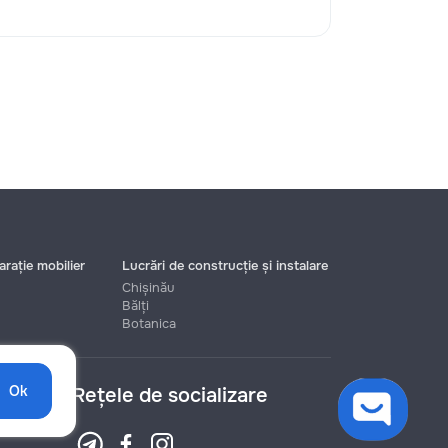
rație mobilier
Lucrări de construcție și instalare
Chișinău
Bălți
Botanica
Ok
Rețele de socializare