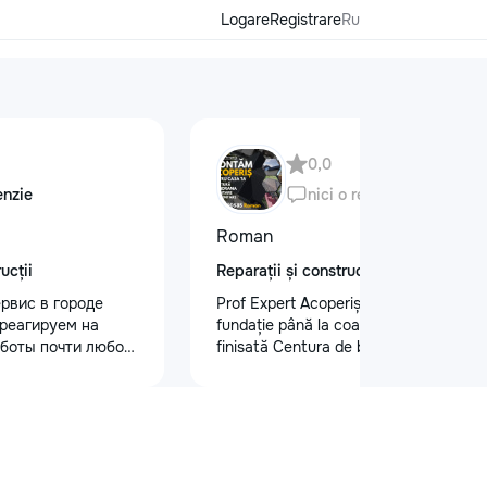
Logare
Registrare
Ru
0,0
enzie
nici o recenzie
Roman
ucții
Reparații și construcții
рвис в городе
Prof Expert Acoperiș – calitate de la
реагируем на
fundație până la coamă! Lucrare
боты почти любой
finisată Centura de beton : •
я сфера услуг
Demontare acoperiș vechi • Montare
 с нашей стороны
acoperiș nou • Șeandramă de tip
ас” — Быстро,
închis • Sistem pluvial complet Vrei și
! Нужна помощь в
tu un acoperiș sigur și durabil? Sună-
фессиональные
ne: +373 62 020 585
ас” помогут вам
#ProfExpertAcoperiș #AcoperișNou