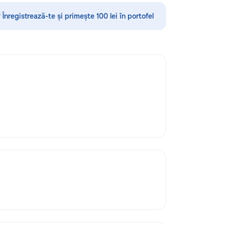
быми мелкими
#ConstrucțiiMoldova #Renovare
чами в доме и на
#RoofingMoldova #BeforeAfter
 Înregistrează-te și primește 100 lei în portofel
тавляем широкий
#LucrăriCalitative
пользуя
ор инструментов,
м быстро и
ть бытовые
услуги включают:
рка мебели —
сть в установке
ев до шкафов и
и крепление —
, зеркал, полок,
Все крепления
асны. • Мелкий
ки — устранение
 смесителей,
мов, ремонт
н. •
аботы — замена
телей, лампочек,
вой техники. •