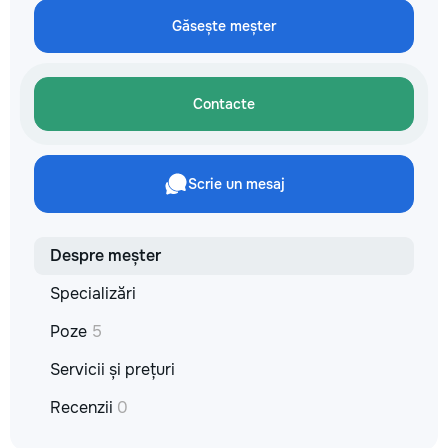
reparație veți răm
Găsește meșter
comunicațiilor ascu
fotografiile tuturor
importante. Curățe
profesională Predă
Contacte
apartamentul compl
pentru locuit – curat
fără deșeuri de con
Prețuri orientative 
Scrie un mesaj
materiale: Prețurile
producătorului, bran
categoria produsulu
porțelanată – de l
Despre meșter
lei/m² Laminat – d
lei/m² Materiale pen
Specializări
brute – de la 1 500
de apartament Uși i
Poze
5
la 2 500–7 000+ le
extensibil – de la 
Servicii și prețuri
Calitatea noastră –
Recenzii
0
dumneavoastră! Re
interiorul cât mai a
de proiectul de des