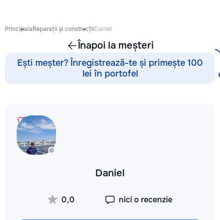
proiect de design p
pentru ca reparația 
confortabilă și ada
Principala
Reparații și construcții
Daniel
dumneavoastră. Co
Înapoi la meșteri
Garanție 1–2 ani În
contract, fixăm cost
Ești meșter? Înregistrează-te și primește 100
termenele lucrărilor
lei în portofel
garanție reală pent
lucrările executate
reducere Oferim red
materialele de const
finisaj prin furnizori
foto și video săptă
fiecare săptămână p
video de pe șantier
doriți, puteți vizita
obiectul și verifica
Daniel
lucrărilor. Siguranț
ascunse Înainte de
fotografiem și măsu
0,0
nici o recenzie
electrică, țevile și 
comunicațiile ascu