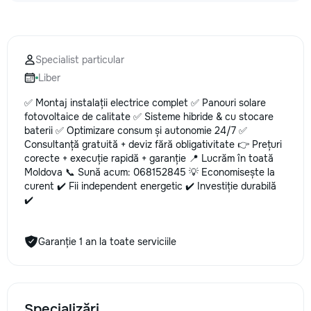
la fiecare detaliu.
pentru o consultație
deviz fără obligați
+373 603 31 178 Vi
Specialist particular
| Telegram Disponibil
Liber
consultații și progr
gratuit Consultanță
✅ Montaj instalații electrice complet ✅ Panouri solare
Soluții pentru orice
fotovoltaice de calitate ✅ Sisteme hibride & cu stocare
Reparații executate
baterii ✅ Optimizare consum și autonomie 24/7 ✅
responsabilitate. 
Consultanță gratuită + deviz fără obligativitate 👉 Prețuri
ideile în locuințe co
corecte + execuție rapidă + garanție 📍 Lucrăm în toată
moderne și funcțion
Moldova 📞 Sună acum: 068152845 💡 Economisește la
noastră – liniștea ș
curent ✔️ Fii independent energetic ✔️ Investiție durabilă
dumneavoastră!
✔️
Garanție 1 an la toate serviciile
Specializări