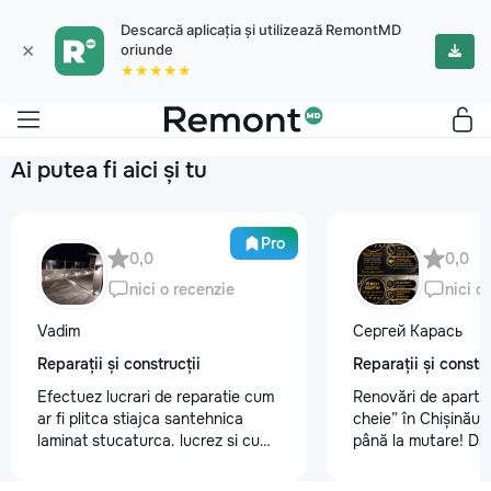
Descarcă aplicația și utilizează RemontMD
×
oriunde
★★★★★
Ai putea fi aici și tu
Pro
0,0
0,0
nici o recenzie
nici o
Vadim
Сергей Карась
Reparații și construcții
Reparații și constru
Efectuez lucrari de reparatie cum
Renovări de aparta
ar fi plitca stiajca santehnica
cheie” în Chișinău –
laminat stucaturca. lucrez si cu
până la mutare! Da
lemnu cum ar fi vagonca cine are
aveți un design-pro
nevoe apelati 068368379
problemă. Vă putem