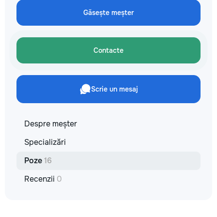
не включается? Не спешите
покупать новую! Спасем ваш
Găsește meșter
бюджет.
Contacte
Scrie un mesaj
Despre meșter
Specializări
Poze
16
Recenzii
0