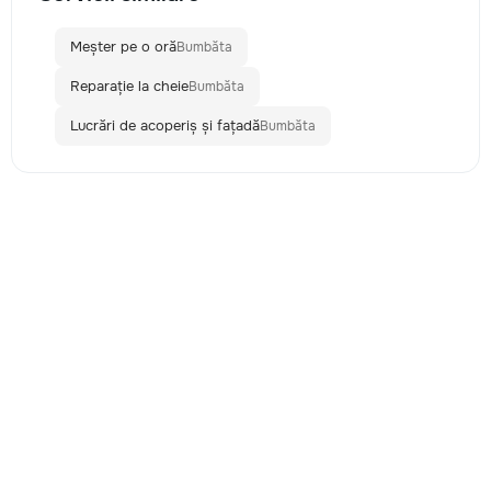
Meșter pe o oră
Bumbăta
Reparație la cheie
Bumbăta
Lucrări de acoperiș și fațadă
Bumbăta