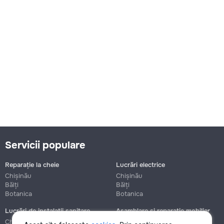
Servicii populare
Reparație la cheie
Lucrări electrice
Chișinău
Chișinău
Bălți
Bălți
Botanica
Botanica
Lucrări de instalații sanitare
Asamblare și reparație mobilier
Chișinău
Chișinău