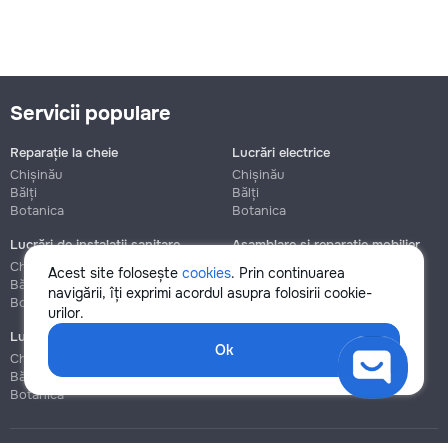
Servicii populare
Reparație la cheie
Lucrări electrice
Chișinău
Chișinău
Bălți
Bălți
Botanica
Botanica
Lucrări de instalații sanitare
Asamblare și reparație mobilier
Chișinău
Chișinău
Acest site folosește
cookies
. Prin continuarea
Bălți
Bălți
navigării, îți exprimi acordul asupra folosirii cookie-
Botanica
Botanica
urilor.
Lucrări de construcție și instalare
Ok
Chișinău
Bălți
Botanica