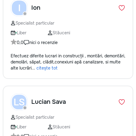
не включается? Не спешите
✔ Обучение взро
I
Ion
покупать новую! Спасем ваш
Бесплатный пробн
бюджет.
Specialist particular
Liber
Stăuceni
0,0
nici o recenzie
Efectuez diferite lucrari in construcții , montări, demontări,
demolări, săpat, clădit,conexiuni apă canalizare, si multe
alte lucrări...
citește tot
LS
Lucian Sava
Specialist particular
Liber
Stăuceni