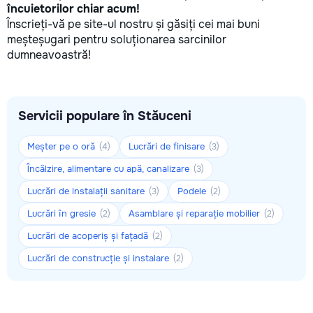
încuietorilor chiar acum!
Înscrieți-vă pe site-ul nostru și găsiți cei mai buni
meșteșugari pentru soluționarea sarcinilor
dumneavoastră!
Servicii populare în Stăuceni
Meșter pe o oră
Lucrări de finisare
(4)
(3)
Încălzire, alimentare cu apă, canalizare
(3)
Lucrări de instalații sanitare
Podele
(3)
(2)
Lucrări în gresie
Asamblare și reparație mobilier
(2)
(2)
Lucrări de acoperiș și fațadă
(2)
Lucrări de construcție și instalare
(2)