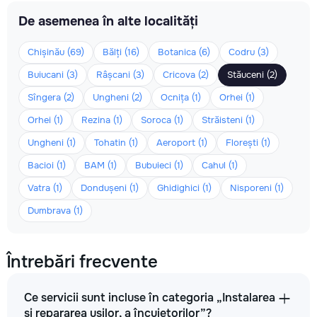
De asemenea în alte localități
Chișinău (69)
Bălți (16)
Botanica (6)
Codru (3)
Buiucani (3)
Râșcani (3)
Cricova (2)
Stăuceni (2)
Sîngera (2)
Ungheni (2)
Ocnița (1)
Orhei (1)
Orhei (1)
Rezina (1)
Soroca (1)
Străisteni (1)
Ungheni (1)
Tohatin (1)
Aeroport (1)
Florești (1)
Bacioi (1)
BAM (1)
Bubuieci (1)
Cahul (1)
Vatra (1)
Dondușeni (1)
Ghidighici (1)
Nisporeni (1)
Dumbrava (1)
Întrebări frecvente
Ce servicii sunt incluse în categoria „Instalarea
și repararea ușilor, a încuietorilor”?