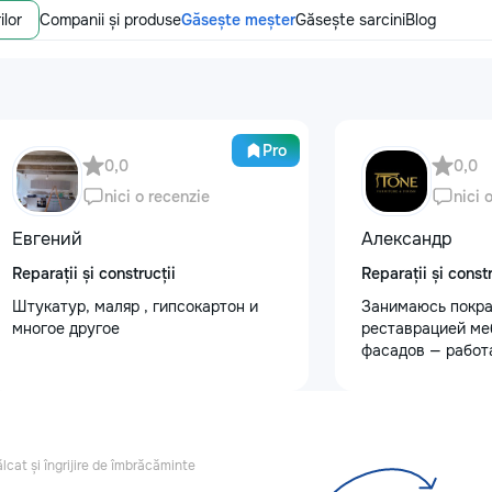
ilor
Companii și produse
Găsește meșter
Găsește sarcini
Blog
Pro
0,0
0,0
nici o recenzie
nici 
Евгений
Александр
Reparații și construcții
Reparații și constr
Штукатур, маляр , гипсокартон и
Занимаюсь покра
многое другое
реставрацией ме
фасадов — работ
любой сложности
реставрация ста
мебели: шлифовк
покрытия, устран
трещин — покрас
ălcat și îngrijire de îmbrăcăminte
кухонных фасадо