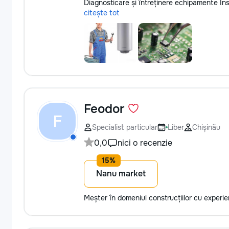
Diagnosticare și întreținere echipamente Inst
citește tot
Feodor
F
Specialist particular
Liber
Chișinău
0,0
nici o recenzie
Nanu market
Meșter în domeniul construcțiilor cu experi