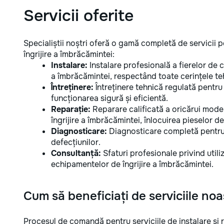
Servicii oferite
Specialiștii noștri oferă o gamă completă de servicii 
îngrijire a îmbrăcămintei:
Instalare:
Instalare profesională a fierelor de c
a îmbrăcămintei, respectând toate cerințele teh
Întreținere:
Întreținere tehnică regulată pentru 
funcționarea sigură și eficientă.
Reparație:
Reparare calificată a oricărui model
îngrijire a îmbrăcămintei, înlocuirea pieselor 
Diagnosticare:
Diagnosticare completă pentru i
defecțiunilor.
Consultanță:
Sfaturi profesionale privind utiliz
echipamentelor de îngrijire a îmbrăcămintei.
Cum să beneficiați de serviciile noa
Procesul de comandă pentru serviciile de instalare și r