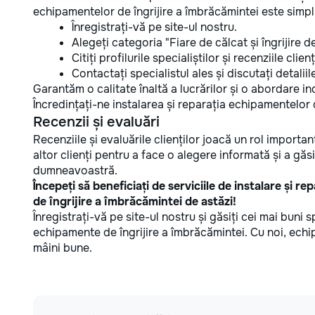
echipamentelor de îngrijire a îmbrăcămintei este simplu
Înregistrați-vă pe site-ul nostru.
Alegeți categoria "Fiare de călcat și îngrijire 
Citiți profilurile specialiștilor și recenziile clienț
Contactați specialistul ales și discutați detaliil
Garantăm o calitate înaltă a lucrărilor și o abordare 
Încredințați-ne instalarea și reparația echipamentelor 
Recenzii și evaluări
Recenziile și evaluările clienților joacă un rol important
altor clienți pentru a face o alegere informată și a găs
dumneavoastră.
Începeți să beneficiați de serviciile de instalare și r
de îngrijire a îmbrăcămintei de astăzi!
Înregistrați-vă pe site-ul nostru și găsiți cei mai buni s
echipamente de îngrijire a îmbrăcămintei. Cu noi, ec
mâini bune.