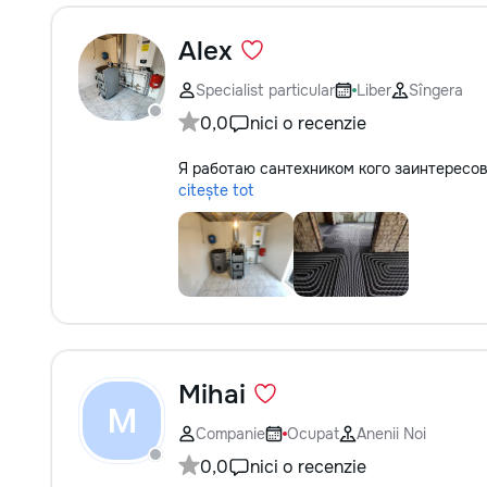
Alex
Specialist particular
Liber
Sîngera
0,0
nici o recenzie
Я работаю сантехником кого заинтересо
citește tot
Mihai
M
Companie
Ocupat
Anenii Noi
0,0
nici o recenzie