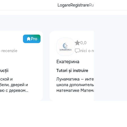
Logare
Registrare
Ru
Pro
0,0
o recenzie
nici o recenzie
Екатерина
ucții
Tutori și instruire
ской и
Лунаматика — интерактивная
бели, дверей и
школа дополнительных уроков по
аю с деревом
математике Математика легко,
. Что делаю: —
интересно и с индивидуальным
рой и антикварной
подходом. - Для учеников 5–12
а, восстановление
классов - Индивидуальные, парные
ение сколов и
и групповые уроки (до 4 человек) -
ка и перекраска
На русском и румынском языках -
в, гардеробных,
Занятия 2 раза в неделю - Онлайн и