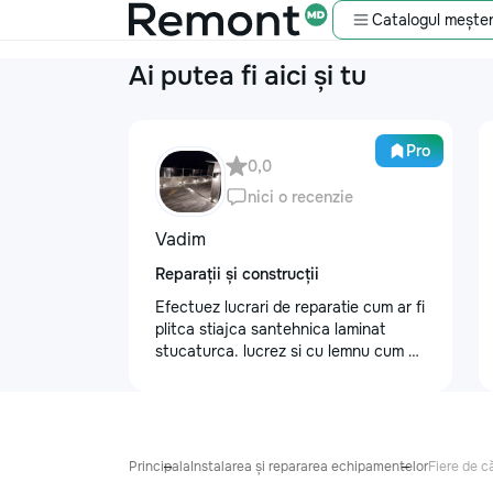
Catalogul meșter
Ai putea fi aici și tu
Pro
0,0
nici o recenzie
Vadim
Reparații și construcții
Efectuez lucrari de reparatie cum ar fi
plitca stiajca santehnica laminat
stucaturca. lucrez si cu lemnu cum ar
fi vagonca cine are nevoe apelati
068368379
Principala
Instalarea și repararea echipamentelor
Fiere de c