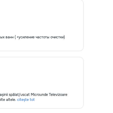
вых ванн ( +усиление частоты очистки)
 Mașinii spălat/uscat Microunde Televizoare
lte altele.
citește tot