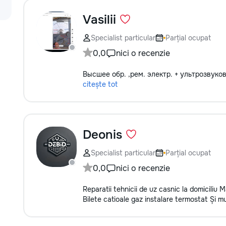
Vasilii
Specialist particular
Parțial ocupat
0,0
nici o recenzie
Высшее обр. ,рем. электр. + ультрозвуко
citește tot
Deonis
Specialist particular
Parțial ocupat
0,0
nici o recenzie
Reparatii tehnicii de uz casnic la domiciliu
Bilete catioale gaz instalare termostat Și mu