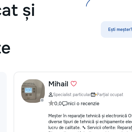
at și
прихожих — покр
восстановление 
межкомнатных дв
решётчатые фаса
панно — перголы
Ești meșter?
конструкции: защ
покраска Работа
te
шпоном, МДФ. По
финиш под интер
глянец, патина, 
тонировка под н
дерева. Главное 
качество поверхн
покрытие без под
Mihail
аккуратные углы 
работа с резьбой
Specialist particular
Parțial ocupat
пригород. Выезд 
0,0
nici o recenzie
консультация по 
Meșter în reparație tehnică și electronică Of
diverse tipuri de tehnică și echipamente elect
lucru de calitate. 🔧 Servicii oferite: Repara