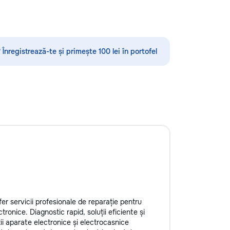
аска и
оффлайн - Дополняем школьную
входных и
программу — делаем её понятной и
ерей — резные и
доступной - Уникальный формат с
ды, декоративные
персонажем Луной
 и садовые
 Înregistrează-te și primește 100 lei în portofel
итная обработка,
ю с массивом,
дбираю цвет и
ьер — матовый,
состаривание,
ужный оттенок
в моей работе —
ости. Ровное
тёков и полос,
и кромки, чистая
. Кишинёв и
на замер,
цвету и покрытию.
er servicii profesionale de reparație pentru
ronice. Diagnostic rapid, soluții eficiente și
ții aparate electronice și electrocasnice