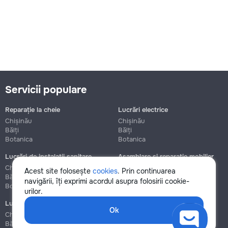
Servicii populare
Reparație la cheie
Lucrări electrice
Chișinău
Chișinău
Bălți
Bălți
Botanica
Botanica
Lucrări de instalații sanitare
Asamblare și reparație mobilier
Chișinău
Chișinău
Acest site folosește
cookies
. Prin continuarea
Bălți
Bălți
navigării, îți exprimi acordul asupra folosirii cookie-
Botanica
Botanica
urilor.
Lucrări de construcție și instalare
Ok
Chișinău
Bălți