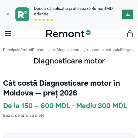
Descarcă aplicația și utilizează RemontMD
×
oriunde
★★★★★
Principala
Prețuri
Reparatii auto
Diagnosticarea și repararea motorului
Diagnosti
Diagnosticare motor
Cât costă Diagnosticare motor în
Moldova — preț 2026
De la 150 – 600 MDL · Mediu 300 MDL
Bazat pe analiza pieței