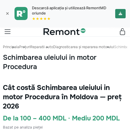
Descarcă aplicația și utilizează RemontMD
×
oriunde
★★★★★
Principala
Prețuri
Reparatii auto
Diagnosticarea și repararea motorului
Schimbare
Schimbarea uleiului in motor
Procedura
Cât costă Schimbarea uleiului in
motor Procedura în Moldova — preț
2026
De la 100 – 400 MDL · Mediu 200 MDL
Bazat pe analiza pieței