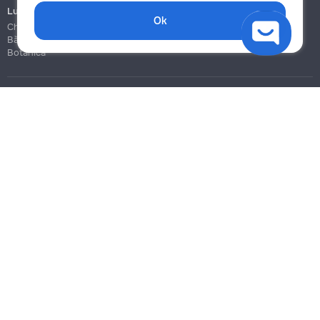
Lucrări de construcție și instalare
Ok
Chișinău
Bălți
Botanica
Blog
Reguli
Prețuri la servicii
Ajutor
Politica de confidențialitate
Cookies
Scrie în suport
info@remont.md
SRL "Br Team Pro"