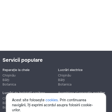
Servicii populare
Reparație la cheie
Lucrări electrice
Chișinău
Chișinău
Bălți
Bălți
Botanica
Botanica
Lucrări de instalații sanitare
Asamblare și reparație mobilier
Chișinău
Chișinău
Acest site folosește
cookies
. Prin continuarea
Bălți
Bălți
navigării, îți exprimi acordul asupra folosirii cookie-
Botanica
Botanica
urilor.