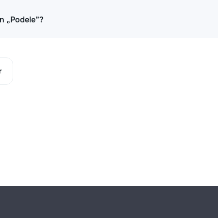
 în „Podele”?
r