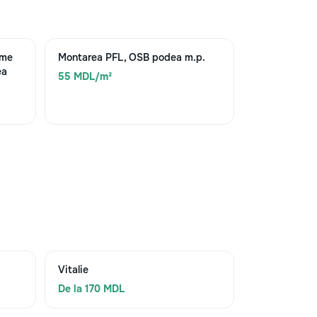
ime
Montarea PFL, OSB podea m.p.
ea
55 MDL/m²
Vitalie
De la 170 MDL