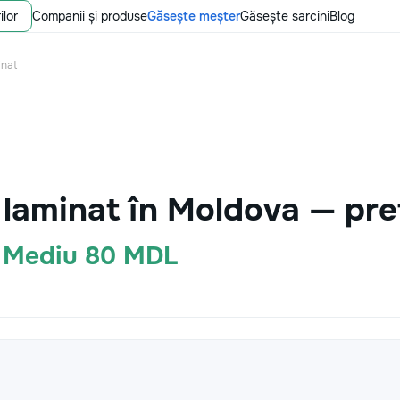
ilor
Companii și produse
Găsește meșter
Găsește sarcini
Blog
inat
 laminat în Moldova — pre
· Mediu 80 MDL