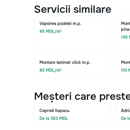
Servicii similare
Vopsirea podelei m.p.
Mont
pina
45 MDL/m²
130
Montare laminat click m.p.
Mont
80 MDL/m²
110
Meșteri care preste
Сергей Карась
Adri
De la 350 MDL
De l