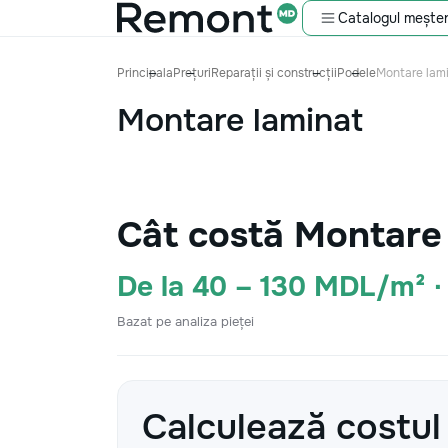
Catalogul meșter
Principala
Prețuri
Reparații și construcții
Podele
Montare lam
Montare laminat
Cât costă Montare
De la 40 – 130 MDL/m² 
Bazat pe analiza pieței
Calculează costul