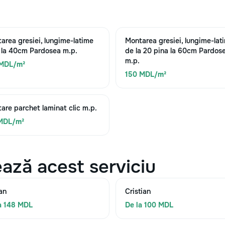
area gresiei, lungime-latime
Montarea gresiei, lungime-lat
 la 40cm Pardosea m.p.
de la 20 pina la 60cm Pardos
m.p.
 MDL/m²
150 MDL/m²
are parchet laminat clic m.p.
 MDL/m²
ază acest serviciu
an
Cristian
a 148 MDL
De la 100 MDL