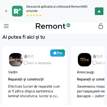
Descarcă aplicația și utilizează RemontMD
×
oriunde
★★★★★
Ai putea fi aici și tu
Pro
0,0
0,0
nici o recenzie
nici o
Vadim
Александр
Reparații și construcții
Reparații și constru
Efectuez lucrari de reparatie cum
Занимаюсь покрас
ar fi plitca stiajca santehnica
реставрацией меб
laminat stucaturca. lucrez si cu
фасадов — работа
lemnu cum ar fi vagonca cine are
любой сложности.
nevoe apelati 068368379
реставрация стар