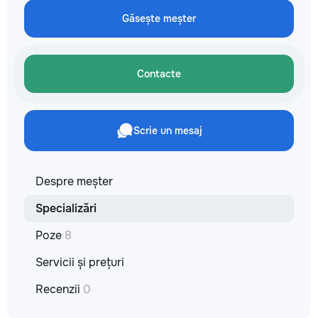
кромки, чистая ра
Găsește meșter
резьбой. Кишинёв 
Выезд на замер, к
по цвету и покрыт
Contacte
Scrie un mesaj
Despre meșter
Specializări
Poze
8
Servicii și prețuri
Recenzii
0