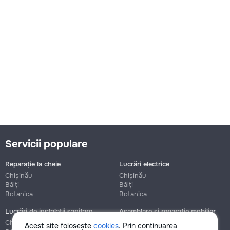
Servicii populare
Reparație la cheie
Lucrări electrice
Chișinău
Chișinău
Bălți
Bălți
Botanica
Botanica
Lucrări de instalații sanitare
Asamblare și reparație mobilier
Chișinău
Chișinău
Acest site folosește
cookies
. Prin continuarea