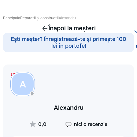
антикварной мебе
восстановление п
устранение сколо
Principala
Reparații și construcții
Alexandru
покраска и перек
Înapoi la meșteri
кухонных фасадов
гардеробных, при
Ești meșter? Înregistrează-te și primește 100
покраска и восст
lei în portofel
входных и межко
дверей — резные 
фасады, декорати
перголы и садовы
конструкции: защ
обработка, покра
A
массивом, шпоно
Подбираю цвет и 
интерьер — матовы
патина, состарива
Alexandru
тонировка под ну
дерева. Главное в
— качество поверх
0,0
nici o recenzie
Ровное покрытие б
полос, аккуратные