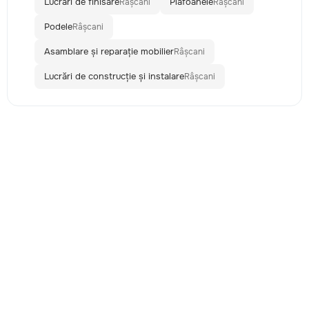
Lucrări de finisare
Plafoanele
Râșcani
Râșcani
Podele
Râșcani
Asamblare și reparație mobilier
Râșcani
Lucrări de construcție și instalare
Râșcani