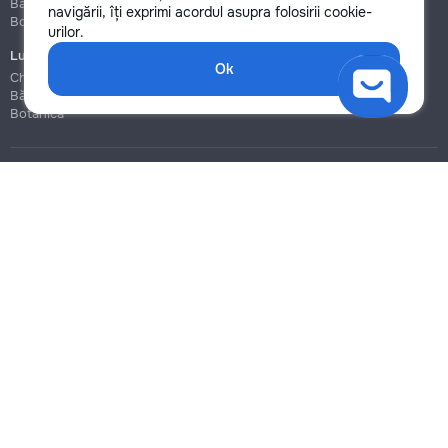
Bălți
Bălți
navigării, îți exprimi acordul asupra folosirii cookie-
Botanica
Botanica
urilor.
Lucrări de construcție și instalare
Ok
Chișinău
Bălți
Botanica
Blog
Reguli
Prețuri la servicii
Ajutor
Politica de confidențialitate
Cookies
Scrie în suport