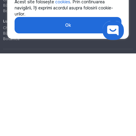
Acest site folosește
cookies
. Prin continuarea
Bălți
Bălți
navigării, îți exprimi acordul asupra folosirii cookie-
Botanica
Botanica
urilor.
Lucrări de construcție și instalare
Ok
Chișinău
Bălți
Botanica
Blog
Reguli
Prețuri la servicii
Ajutor
Politica de confidențialitate
Cookies