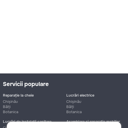
Servicii populare
Reparație la cheie
Lucrări electrice
Chișinău
Chișinău
Bălți
Bălți
Botanica
Botanica
Lucrări de instalații sanitare
Asamblare și reparație mobilier
Chișinău
Chișinău