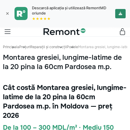
Descarcă aplicația și utilizează RemontMD
×
oriunde
★★★★★
Principala
Prețuri
Reparații și construcții
Podele
Montarea gresiei, lungime-latim
Montarea gresiei, lungime-latime de
la 20 pina la 60cm Pardosea m.p.
Cât costă Montarea gresiei, lungime-
latime de la 20 pina la 60cm
Pardosea m.p. în Moldova — preț
2026
De la 100 – 300 MDL/m² · Mediu 150