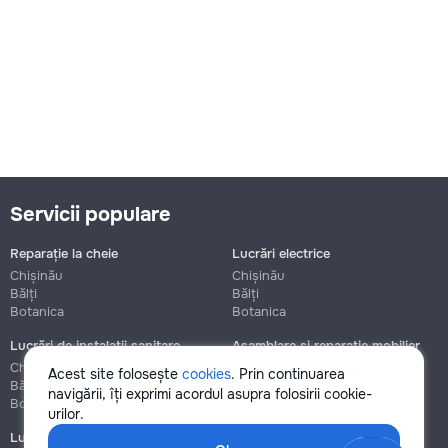
Servicii populare
Reparație la cheie
Lucrări electrice
Chișinău
Chișinău
Bălți
Bălți
Botanica
Botanica
Lucrări de instalații sanitare
Asamblare și reparație mobilier
Chișinău
Chișinău
Acest site folosește
cookies
. Prin continuarea
Bălți
Bălți
navigării, îți exprimi acordul asupra folosirii cookie-
Botanica
Botanica
urilor.
Lucrări de construcție și instalare