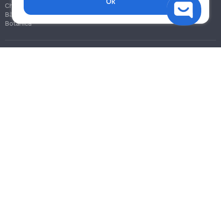
Ok
Chișinău
Bălți
Botanica
Blog
Reguli
Prețuri la servicii
Ajutor
Politica de confidențialitate
Cookies
Scrie în suport
info@remont.md
SRL "Br Team Pro"