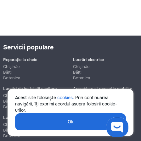
Servicii populare
Reparație la cheie
Lucrări electrice
Chișinău
Chișinău
Bălți
Bălți
Botanica
Botanica
Lucrări de instalații sanitare
Asamblare și reparație mobilier
Chișinău
Chișinău
Acest site folosește
cookies
. Prin continuarea
Bălți
Bălți
navigării, îți exprimi acordul asupra folosirii cookie-
Botanica
Botanica
urilor.
Lucrări de construcție și instalare
Ok
Chișinău
Bălți
Botanica