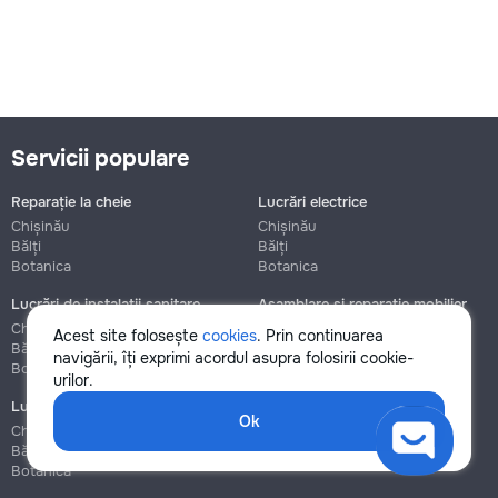
Servicii populare
Reparație la cheie
Lucrări electrice
Chișinău
Chișinău
Bălți
Bălți
Botanica
Botanica
Lucrări de instalații sanitare
Asamblare și reparație mobilier
Chișinău
Chișinău
Acest site folosește
cookies
. Prin continuarea
Bălți
Bălți
navigării, îți exprimi acordul asupra folosirii cookie-
Botanica
Botanica
urilor.
Lucrări de construcție și instalare
Ok
Chișinău
Bălți
Botanica