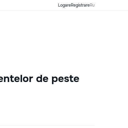
Logare
Registrare
Ru
entelor de peste