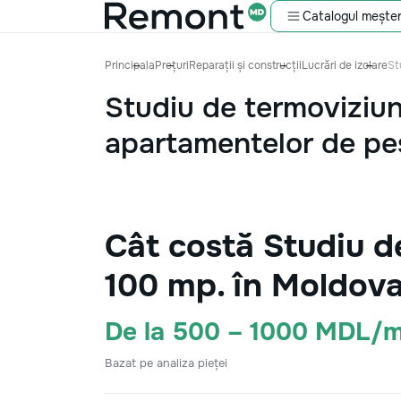
Catalogul meșter
Principala
Prețuri
Reparații și construcții
Lucrări de izolare
St
Studiu de termoviziu
apartamentelor de pe
Cât costă Studiu d
100 mp. în Moldov
De la 500 – 1000 MDL/m
Bazat pe analiza pieței