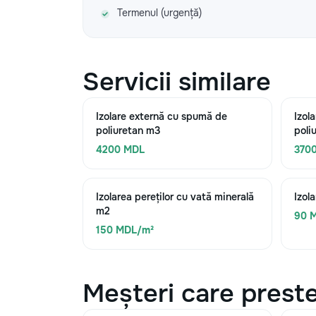
Termenul (urgență)
Servicii similare
Izolare externă cu spumă de
Izol
poliuretan m3
poli
4200 MDL
370
Izolarea pereților cu vată minerală
Izol
m2
90 
150 MDL/m²
Meșteri care preste