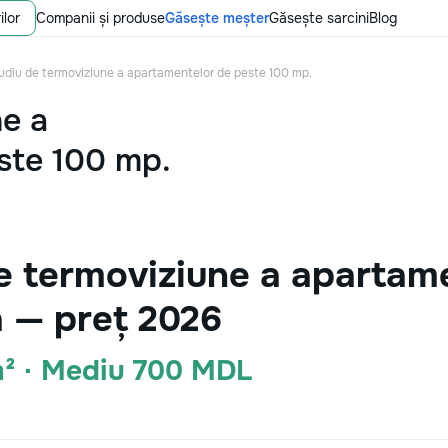
ilor
Companii și produse
Găsește meșter
Găsește sarcini
Blog
udiu de termoviziune a apartamentelor de peste 100 mp.
ne a
ste 100 mp.
e termoviziune a apartam
a — preț 2026
² · Mediu 700 MDL