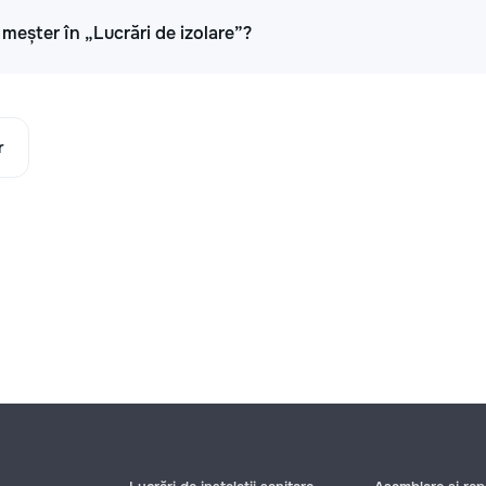
i meșter în „Lucrări de izolare”?
r