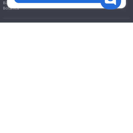
Bălți
Botanica
Blog
Reguli
Prețuri la servicii
Ajutor
Politica de confidențialitate
Cookies
Scrie în suport
info@remont.md
SRL "Br Team Pro"