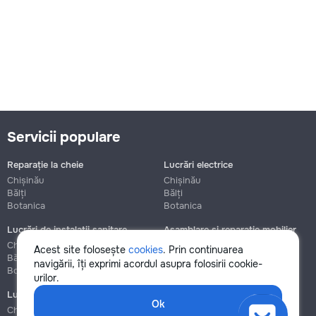
Servicii populare
Reparație la cheie
Lucrări electrice
Chișinău
Chișinău
Bălți
Bălți
Botanica
Botanica
Lucrări de instalații sanitare
Asamblare și reparație mobilier
Chișinău
Chișinău
Acest site folosește
cookies
. Prin continuarea
Bălți
Bălți
navigării, îți exprimi acordul asupra folosirii cookie-
Botanica
Botanica
urilor.
Lucrări de construcție și instalare
Ok
Chișinău