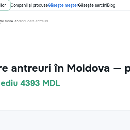
ilor
Companii și produse
Găsește meșter
Găsește sarcini
Blog
ie mobilier
Producere antreuri
e antreuri în Moldova — 
 Mediu 4393 MDL