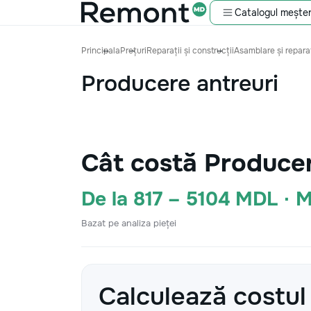
Catalogul meșter
Principala
Prețuri
Reparații și construcții
Asamblare și reparaț
Producere antreuri
Cât costă Producer
De la 817 – 5104 MDL ·
Bazat pe analiza pieței
Calculează costul