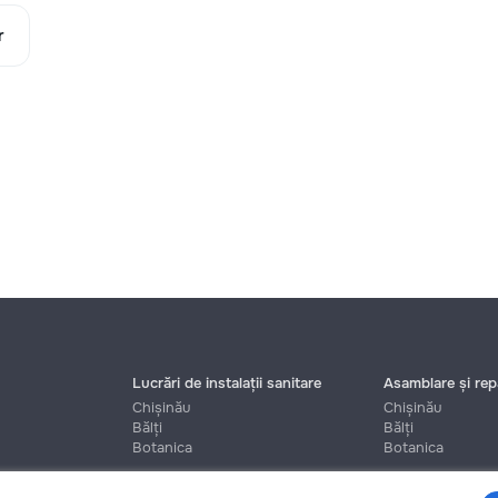
r
Lucrări de instalații sanitare
Asamblare și repa
Chișinău
Chișinău
Bălți
Bălți
Botanica
Botanica