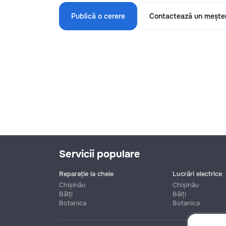
Publică o cerere
Contactează un mește
Servicii populare
Reparație la cheie
Lucrări electrice
Chișinău
Chișinău
Bălți
Bălți
Botanica
Botanica
Nume