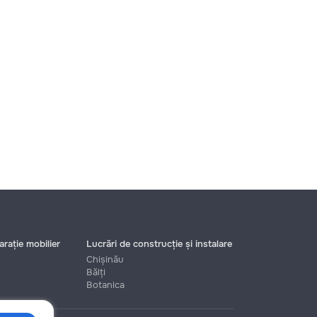
rație mobilier
Lucrări de construcție și instalare
Chișinău
Bălți
Botanica