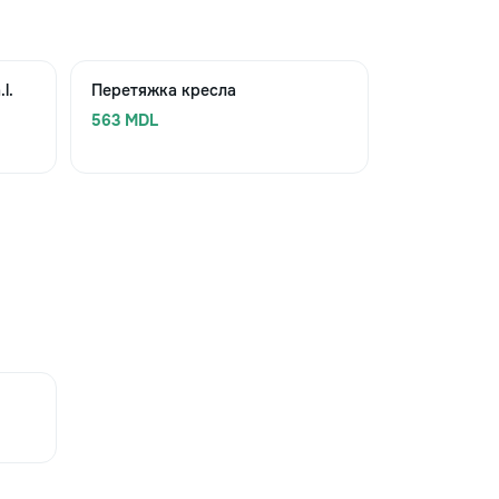
l.
Перетяжка кресла
563 MDL