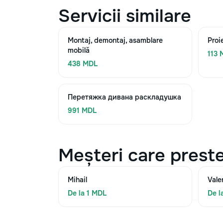
Servicii similare
Montaj, demontaj, asamblare
Proi
mobilă
113 
438 MDL
Перетяжка дивана раскладушка
991 MDL
Meșteri care preste
Mihail
Vale
De la 1 MDL
De l