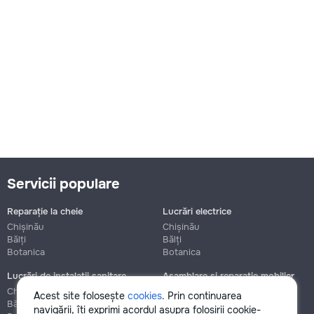
Servicii populare
Reparație la cheie
Lucrări electrice
Chișinău
Chișinău
Bălți
Bălți
Botanica
Botanica
Lucrări de instalații sanitare
Asamblare și reparație mobilier
Chișinău
Chișinău
Acest site folosește
cookies
. Prin continuarea
Bălți
Bălți
navigării, îți exprimi acordul asupra folosirii cookie-