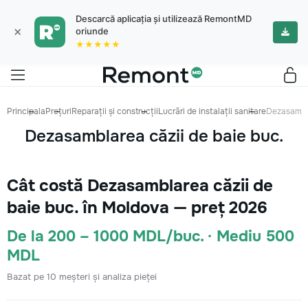
Descarcă aplicația și utilizează RemontMD
×
oriunde
★★★★★
Principala
Prețuri
Reparații și construcții
Lucrări de instalații sanitare
Dezasambla
Dezasamblarea căzii de baie buc.
Cât costă Dezasamblarea căzii de
baie buc. în Moldova — preț 2026
De la 200 – 1000 MDL/buc. · Mediu 500
MDL
Bazat pe 10 meșteri și analiza pieței