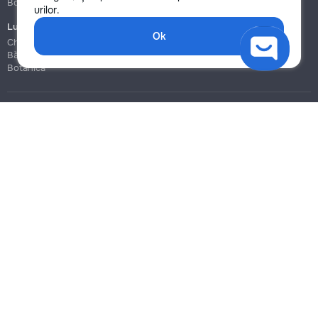
Botanica
Botanica
urilor.
Lucrări de construcție și instalare
Ok
Chișinău
Bălți
Botanica
Blog
Reguli
Prețuri la servicii
Ajutor
Politica de confidențialitate
Cookies
Scrie în suport
info@remont.md