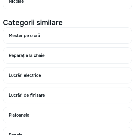
Nicolae
440
Categorii similare
→
Meșter pe o oră
Punct apeduct de apa si canalizare (metaloplastic,
polipropilena) Unitati
Reparație la cheie
125
Lucrări electrice
200
400
Lucrări de finisare
→
Plafoanele