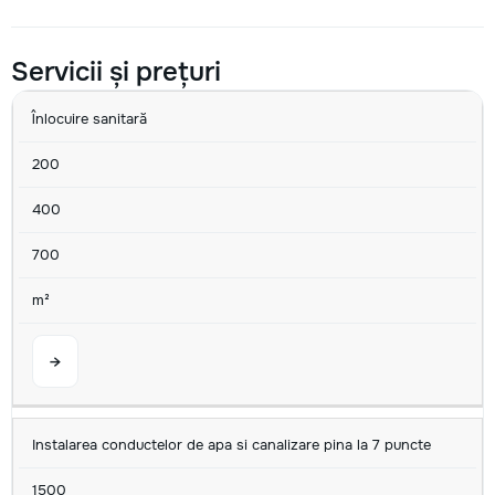
Servicii și prețuri
SERVICIU
MIN
AVG
MAX
U/M
Înlocuire sanitară
200
400
700
m²
→
Instalarea conductelor de apa si canalizare pina la 7 puncte
1500