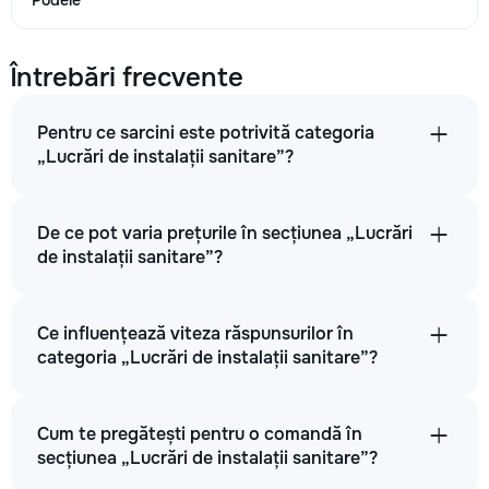
Podele
Punct de incalzire (inclusiv activarea radiatorului) Unitati
500
Întrebări frecvente
800
Pentru ce sarcini este potrivită categoria
1500
„Lucrări de instalații sanitare”?
→
De ce pot varia prețurile în secțiunea „Lucrări
de instalații sanitare”?
Scobirea in perete pentru instalarea apeductelor: m.l.
Ce influențează viteza răspunsurilor în
50
categoria „Lucrări de instalații sanitare”?
100
Cum te pregătești pentru o comandă în
150
secțiunea „Lucrări de instalații sanitare”?