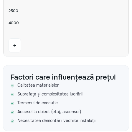
2500
4000
→
Fiting metaloplastic cu surub Unitati
Factori care influențează prețul
100
Calitatea materialelor
350
Suprafața și complexitatea lucrării
Termenul de execuție
440
Accesul la obiect (etaj, ascensor)
Necesitatea demontării vechilor instalații
→