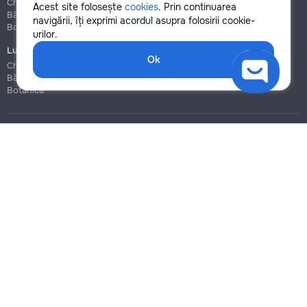
Chișinău
Chișinău
Acest site folosește
cookies
. Prin continuarea
Bălți
Bălți
navigării, îți exprimi acordul asupra folosirii cookie-
Botanica
Botanica
urilor.
Lucrări de construcție și instalare
Ok
Chișinău
Bălți
Botanica
Blog
Reguli
Prețuri la servicii
Ajutor
Politica de confidențialitate
Cookies