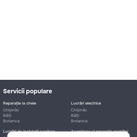
Servicii populare
Reparație la cheie
Lucrări electrice
Chișinău
Chișinău
Bălți
Bălți
Botanica
Botanica
Lucrări de instalații sanitare
Asamblare și reparație mobilier