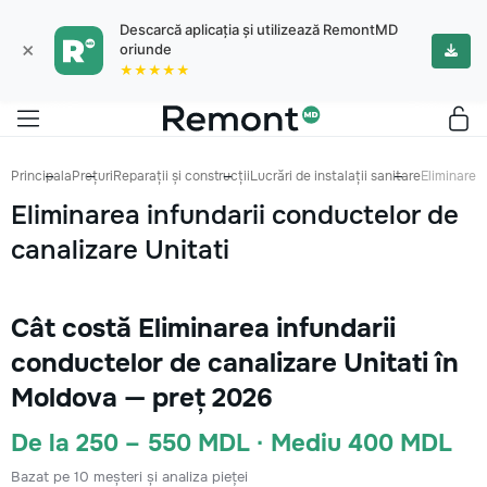
Descarcă aplicația și utilizează RemontMD
×
oriunde
★★★★★
Principala
Prețuri
Reparații și construcții
Lucrări de instalații sanitare
Eliminarea 
Eliminarea infundarii conductelor de
canalizare Unitati
Cât costă Eliminarea infundarii
conductelor de canalizare Unitati în
Moldova — preț 2026
De la 250 – 550 MDL · Mediu 400 MDL
Bazat pe 10 meșteri și analiza pieței